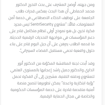
ومن جهته، أوضح المشرف على بحث التخرج الدكتور
محمد الحماطي أن هذا البحث يعكس قدرات طلاب
الجامعة على توظيف الذكاء الاصطناعي في خدمة أمن
المعلومات، قائلًا: “مشروع SentriSecurity ليس مجرد
فكرة تخرج، بل هو نموذج أولي لنظام متكامل قادر على
دعم المؤسسات في مواجهة التحديات الرقمية الحديثة.
ما قدمه الطلاب يبرهن على أن جيل اليوم قادر على بناء
حلول واقعية تحمي مستقبل الفضاء السيبراني”.
وقد أبدت لجنة المناقشة المكوّنة من الدكتور أنور
الذاري والدكتور جميل راشد إعجابها بالمستوى العلمي
للمشروع ودقته التقنية، مشيرين إلى أن الفكرة تحمل
“رؤية ابتكارية واعدة” يمكن تطويرها لتصبح منصة
أمنية متقدمة قادرة على خدمة المؤسسات الحكومية
والخاصة في مجال الحماية الرقمية.