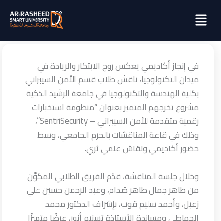
خطي
Menu
لى
لمحتوى
في إنجاز أكاديمي يعكس روح الابتكار والريادة في
ميدان التكنولوجيا، ناقش طلاب قسم الأمن السيبراني
بكلية الهندسة والتكنولوجيا في جامعة الرشيد الذكية
مشروع تخرجهم المتميز بعنوان “منظومة استخبارات
رقمية متقدمة للأمن السيبراني – SentriSecurity”،
وذلك في قاعة المناقشات بالحرم الجامعي، وسط
حضور أكاديمي ونقاش علمي ثري.
وخلال جلسة المناقشة، قدّم الفريق الطلابي المكوَّن
من طاهر جمال طاهر صُدام، وعبد الرحمن حسين علي
زعبل، وأحمد سليم قوب، بإشراف الدكتور محمد
الحماطي ومساندة الأستاذة تسنيم أنور، عرضًا متميزًا