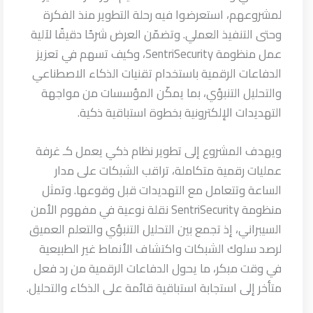
لمشروعهم، استعرضوا فيه رحلة التطوير منذ الفكرة
وحتى التنفيذ العملي. وتضمّن العرض شرحًا دقيقًا لآلية
عمل منظومة SentriSecurity، وكيف تسهم في تعزيز
الدفاعات الرقمية باستخدام تقنيات الذكاء الاصطناعي
والتحليل التنبؤي، بما يمكّن المؤسسات من مواجهة
التهديدات الإلكترونية بخطوة استباقية ذكية.
ويهدف المشروع إلى تطوير نظام ذكي يعمل كـ غرفة
عمليات رقمية متكاملة، تراقب الشبكات على مدار
الساعة وتتعامل مع التهديدات قبل وقوعها. وتمثل
منظومة SentriSecurity نقلة نوعية في مفهوم الأمن
السيبراني، إذ تجمع بين التحليل التنبؤي والتعلم العميق
لرصد سلوك الشبكات واكتشاف الأنماط غير الطبيعية
في وقت مبكر، ما يحول الدفاعات الرقمية من رد فعل
متأخر إلى استجابة استباقية قائمة على الذكاء والتحليل.