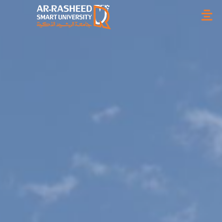
خطي
لى
لمحتوى