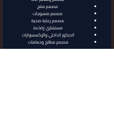
مصمم منتج
مصمم منسوجات
مصمم رعاية صحية
مستشاري إضاءة
الديكور الداخلي والإكسسوارات
مصمم مطابخ وحمامات
التسجيل الإلكتروني
مواصفات الخريج
عند الانتهاء من برنامج البكالوريوس في التصميم الداخلي،
سيكون الخريج قادراً على:
تشكيل مفاهيم أولية للتصميم الداخلي تتضمن
الجماليات وتكون مناسبة قائمة على قواعد
ومعايير التصميم الداخلي.