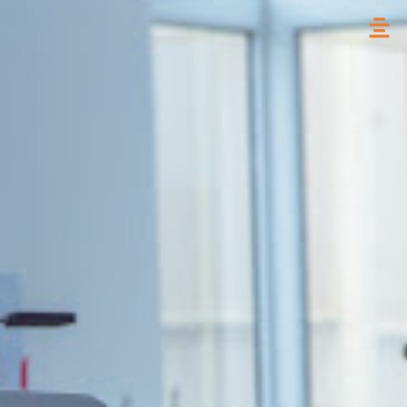
خطي
لى
لمحتوى