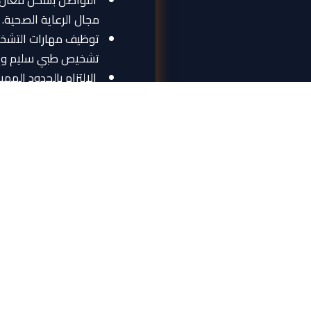
التواصل بشكل فعال 
مجال الرعاية الصحية.
توظيف مهارات التشخيص
تشخيص طبي سليم وإدار
الالتزام بالحدود المه
من المتخصصين عند ال
البحث والتعلم مدى الحي
وابط مهمة
روابط سريعة
الأمانة العامة
الرئيسية
الإلتحاق
عن الجامعة
الحياة الجامعية
الكليات
بوابة الخريجين
المراكز