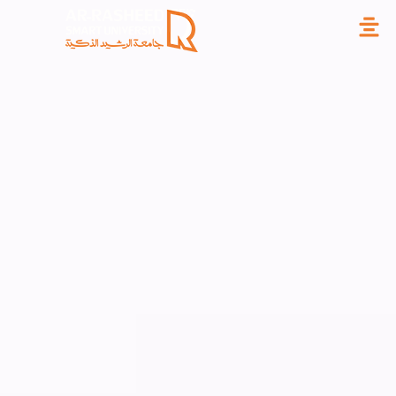
خطي
لى
لمحتوى