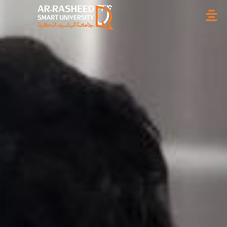
خطي
لى
لمحتوى