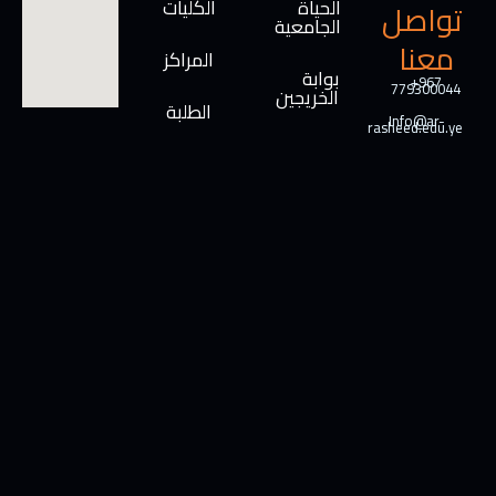
الحياة
الكليات
تواصل
الجامعية
معنا
المراكز
بوابة
+967
779300044
الخريجين
الطلبة
Info@ar-
rasheed.edu.ye