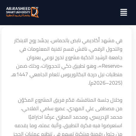
خطي
Menu
لى
لمحتوى
في مشهد أكاديمي نابض بالحماس، يجسّد روح الابتكار
والتحول الرقمي، ناقش قسم تقنية المعلومات في
جامعة الرشيد الذكية مشروع تخرج نوعي بعنوان
«Reservo»، وهو تطبيق ذكي للحجوزات، وذلك ضمن
متطلبات نيل درجة البكالوريوس للعام الجامعي 1447هـ
(2025–2026م).
وخلال جلسة المناقشة، قدّم فريق المشروع المكوّن
من مصطفى علي المهدي، عمرو سامي الفلاحي،
محمد الإدريسي، ومحمد المطري عرضًا احترافيًا
استعرضوا فيه فكرة التطبيق، وآلية عمله، وما يقدمه
من حلول رقمية مبتكرة تسهم في تنظيم عمليات الحجز