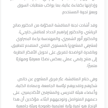
وإدارتها بكفاءة عالية، بما يواكب متطلبات السوق
ويعزز تجربة المستخدم.
وقد أشادت لجنة المناقشة المكوّنة من الدكتور صالح
الرياشي، والدكتور إبراهيم الحداد (مناقش خارجي)،
والدكتور أنور الشميري، والمهندسة براءة البصراوي
(مشرفي المشروع) بالمستوى التقني المتقدم للتطبيق،
وبالقدرة الواضحة للفريق على تحويل الأفكار النظرية
إلى منتج رقمي عملي يعكس نضجًا معرفيًا ومهاريًا
متميزًا.
وفي ختام المناقشة، عبّر فريق المشروع عن خالص
شكرهم وتقديرهم لرئاسة الجامعة، وعمادة الكلية،
وأعضاء هيئة التدريس، والمشرفين الأكاديميين، على
دعمهم المتواصل وتوجيههم البنّاء، مؤكدين أن هذا
الإنجاز هو ثمرة رؤية تعليمية طموحة وبيئة جامعية