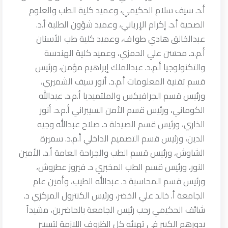
أ.د. سيف سلام الحكيمي، وعميد كلية الطب والعلوم
الصحية أ.د. إكرام الإرياني، وعميد شؤون الطلبة أ.د.
عبدالخالق هادي طواف، وعميد كلية طب الأسنان
أ.م.د. محسن علي الحمزي، وعميد كلية الهندسة
والتكنولوجيا أ.م.د. عبدالملك إبراهيم مؤمن، ورئيس
قسم تقنية المعلومات أ.م.د. أنور سيف الشميري،
ورئيس قسم الجرافيكس والملتميديا أ.م.د. عبدالله
الكوماني، ورئيس قسم الأمن السيبراني أ.م.د. أنور
الذاري، ورئيس قسم الصيدلة د. صلاح عبدالله وجيه
الدين، ورئيس قسم التصميم الداخلي أ.م.د. سميرة
الشاوش، ورئيس قسم الطب والجراحة العامة أ.د. الأمين
النور، ورئيس قسم الطب المخبري د. فيروز عطروش،
ورئيس قسم المحاسبة د. عبدالله الطيب، وأمين عام
الجامعة أ. خالد علي الخضر، ورئيس الكنترول المركزي د.
شائف الحكيمي رحب رئيس الجامعة بالحاضرين، مشيداً
بدورهم الكبير في تهيئه كل الظروف اللازمة لتسيير