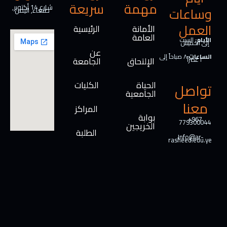
مهمة
سريعة
m
n
k
شارع 14 أكتوبر,
وساعات
صنعاء, اليمن
العمل
الأمانة
الرئيسية
العامة
الأيام:
السبت
إلى الخميس
عن
الساعات:
٨ صباحاً إلى
الإلتحاق
الجامعة
٢ عصراً
الحياة
الكليات
تواصل
الجامعية
معنا
المراكز
بوابة
+967
779300044
الخريجين
الطلبة
Info@ar-
rasheed.edu.ye