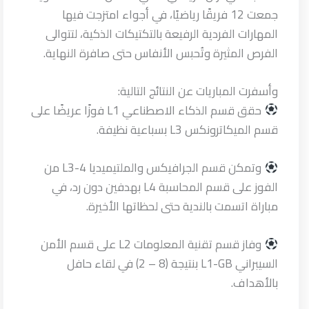
جمعت 12 فريقًا رياضيًا، في أجواء امتزجت فيها
المهارات الفردية الرفيعة بالتكتيكات الذكية، لتتوالى
الفرص المثيرة وتُحبس الأنفاس حتى صافرة النهاية.
وأسفرت المباريات عن النتائج التالية:
حقق قسم الذكاء الاصطناعي L1 فوزًا عريضًا على
قسم الميكاترونكس L3 بسباعية نظيفة.
وتمكن قسم الجرافيكس والملتيميديا L3-4 من
الفوز على قسم المحاسبة L4 بهدفين دون رد، في
مباراة اتسمت بالندية حتى لحظاتها الأخيرة.
وفاز قسم تقنية المعلومات L2 على قسم الأمن
السيبراني L1-GB بنتيجة (8 – 2) في لقاء حافل
بالأهداف.