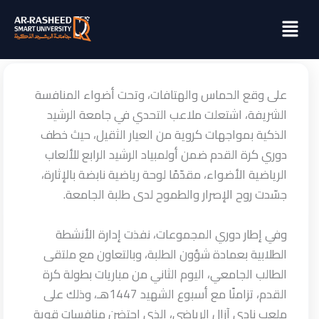
خطي
Menu
لى
لمحتوى
على وقع الحماس والهتافات، وتحت أضواء المنافسة
الشريفة، اشتعلت ملاعب التحدي في جامعة الرشيد
الذكية بمواجهات كروية من العيار الثقيل، حيث خطف
دوري كرة القدم ضمن أولمبياد الرشيد الرابع للألعاب
الرياضية الأضواء، مقدّمًا لوحة رياضية نابضة بالإثارة،
جسّدت روح الإصرار والطموح لدى طلبة الجامعة.
وفي إطار دوري المجموعات، نفذت إدارة الأنشطة
الطلابية بعمادة شؤون الطلبة، وبالتعاون مع ملتقى
الطالب الجامعي، اليوم الثاني من مباريات بطولة كرة
القدم، تزامنًا مع أسبوع الشهيد 1447هـ، وذلك على
ملعب نادي آزال الرياضي، الذي احتضن منافسات قوية