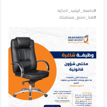
#جامعة_الرشيد_الذكية
#هنا_تصنع_مستقبلك