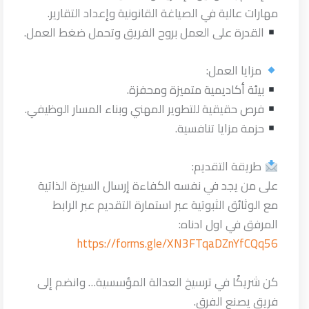
مهارات عالية في الصياغة القانونية وإعداد التقارير.
القدرة على العمل بروح الفريق وتحمل ضغط العمل.
مزايا العمل:
بيئة أكاديمية متميزة ومحفزة.
فرص حقيقية للتطوير المهني وبناء المسار الوظيفي.
حزمة مزايا تنافسية.
طريقة التقديم:
على من يجد في نفسه الكفاءة إرسال السيرة الذاتية
مع الوثائق الثبوتية عبر استمارة التقديم عبر الرابط
المرفق في اول ادناه:
https://forms.gle/XN3FTqaDZnYfCQq56
كن شريكًا في ترسيخ العدالة المؤسسية… وانضم إلى
فريق يصنع الفرق.