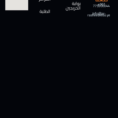
بوابة
+967
779300044
الخريجين
الطلبة
Info@ar-
rasheed.edu.ye