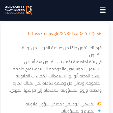
خطي
Menu
لى
لمحتوى
https://forms.gle/XN3FTqaDZnYfCQq56
فرصتك لتكون جزءًا من صناعة القرار … من بوابة
القانون
في بيئة أكاديمية تؤمن بأن القانون هو أساس
الاستقرار المؤسسي والحوكمة الرشيدة، تفتح جامعة
الرشيد الذكية أبوابها لاستقطاب الكفاءات القانونية
الطموحة، وتعلن عن وظيفة شاغرة لمن يمتلك الخبرة،
والدقة، وروح المسؤولية، للانضمام إلى فريقها المهني.
المسمى الوظيفي: مختص شؤون قانونية
المهام والمسؤوليات: