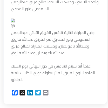
وأحمد الانسي، وحسمت النتيجة لصالح فريق عبدالرحمن
السمومي ونور المصري.
وفي المباراة الثانية تنافس الفريق الثنائي عبدالرحمن
السمومي ونور المصري مع الفريق عبدالله فاروق
وعبدالله باعويضان، وحسمت المباراة لصالح فريق
عبدالله باعويضان وعبدالله فاروق.
علماً أنه سيتم التنافس في دور النهائي يوم السبت
القادم ليتوج الفريق الفائز ببطولة دوري الكليات بلعبة
الجاكرو.
F
X
L
T
P
a
i
e
r
c
n
l
i