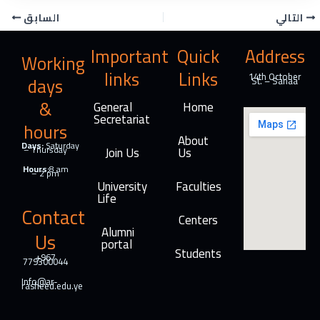
e
k
e
n
التالي
السابق
b
e
g
t
o
d
r
Important
Quick
Address
Working
o
I
a
links
Links
k
n
m
14th October
days
St. – Sanaa
&
General
Home
Secretariat
hours
About
Days:
Saturday
– Thursday
Join Us
Us
Hours:
8 am
– 2 pm
University
Faculties
Life
Contact
Centers
Alumni
Us
portal
Students
+967
779300044
Info@ar-
rasheed.edu.ye