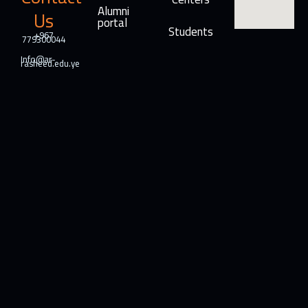
Alumni
Us
portal
Students
+967
779300044
Info@ar-
rasheed.edu.ye