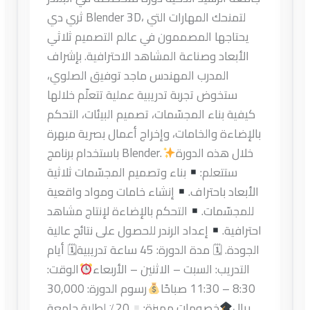
ثري دي Blender 3D، لتمنحك المهارات التي
يحتاجها المصممون في عالم التصميم ثلاثي
الأبعاد وصناعة المشاهد الاحترافية. بإشراف
المدرب المهندس ماجد توفيق الصلوي،
ستخوض تجربة تدريبية عملية تتعلّم خلالها
كيفية بناء المجسّمات، تصميم البيئات، التحكم
بالإضاءة والخامات، وإخراج أعمال بصرية مبهرة
خلال هذه الدورة
باستخدام برنامج Blender.
ستتعلم:
بناء وتصميم المجسّمات ثلاثية
الأبعاد باحتراف.
إنشاء خامات ومواد واقعية
للمجسّمات.
التحكم بالإضاءة لإنتاج مشاهد
احترافية.
إعداد الرندر للحصول على نتائج عالية
الجودة. 🗓 مدة الدورة: 45 ساعة تدريبية🗓 أيام
التدريب: السبت – الاثنين – الأربعاء
الوقت:
8:30 – 11:30 صباحًا
رسوم الدورة: 30,000
ريال
خصومات مميزة:
20٪ لطلبة جامعة