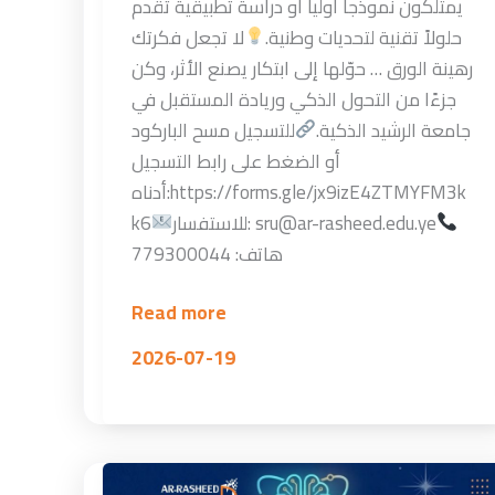
يمتلكون نموذجاً أولياً أو دراسة تطبيقية تقدم
حلولاً تقنية لتحديات وطنية.
لا تجعل فكرتك
رهينة الورق … حوّلها إلى ابتكار يصنع الأثر، وكن
جزءًا من التحول الذكي وريادة المستقبل في
جامعة الرشيد الذكية.
للتسجيل مسح الباركود
أو الضغط على رابط التسجيل
أدناه:https://forms.gle/jx9izE4ZTMYFM3k
للاستفسار: sru@ar-rasheed.edu.ye
k6
هاتف: 779300044
Read more
2026-07-19
مركز