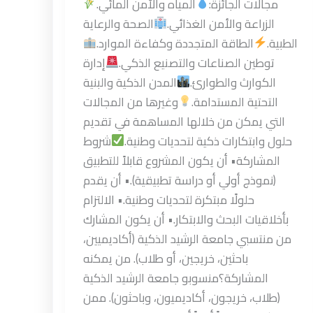
مجالات الجائزة:
المياه والأمن المائي.
الزراعة والأمن الغذائي.
الصحة والرعاية
الطبية.
الطاقة المتجددة وكفاءة الموارد.
توطين الصناعات والتصنيع الذكي.
إدارة
الكوارث والطوارئ.
المدن الذكية والبنية
التحتية المستدامة.
وغيرها من المجالات
التي يمكن من خلالها المساهمة في تقديم
حلول وابتكارات ذكية لتحديات وطنية.
شروط
المشاركة• أن يكون المشروع قابلاً للتطبيق
(نموذج أولي أو دراسة تطبيقية).• أن يقدم
حلولًا مبتكرة لتحديات وطنية.• الالتزام
بأخلاقيات البحث والابتكار.• أن يكون المشارك
من منتسبي جامعة الرشيد الذكية (أكاديميين،
باحثين، خريجين، أو طلاب). من يمكنه
المشاركة؟​منسوبو جامعة الرشيد الذكية
(طلاب، خريجون، أكاديميون، وباحثون). ممن