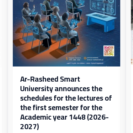
the
lectures
of
the
first
semester
for
the
Academic
Ar-Rasheed Smart
year
University announces the
1448
schedules for the lectures of
(2026-
2027)
the first semester for the
Academic year 1448 (2026-
2027)