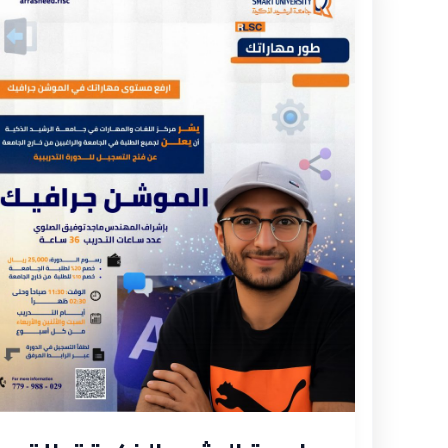
الرشيد
الذكية
تطلق
دورة
مكثفة
في
الموشن
جرافيك
لتطوير
مهارات
تصميم
الفيديوهات
الاحترافية