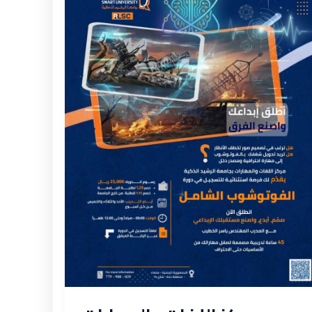
اللغات
والمهارات
بجامعة
الرشيد
الذكية
يطلق
دورة
الفوتوشوب
الشامل
لتطوير
مهارات
التصميم
الإبداعي