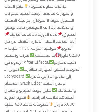
جرافيك خطوة بخطوة؟
مركز اللغات
والمهارات بجامعة الرشيد الذكية يفتح باب
التسجيل لدورة #الموشن_جرافيك العملية
والمكثفة بإشراف المهندس ماجد توفيق
الصلوي.
مدة الدورة: 36 ساعة تدريبية
أيام التدريب: السبت، الاثنين، الأربعاء من كل
أسبوع.
مواعيد التدريب: 11:30 صباحًا –
02:30 ظهرًا
ما ستتعلمه:
تحريك وتصميم
تنفيذ مشاريع
الرسوم في After Effects.
أسبوعية لتطبيق المهارات مباشرة.
تحويل الـ
Storyboard إلى فيديو احترافي كامل.
استخدام Graph Editor لإتقان الحركة
والانتقالات.
تحليل جودة الفيديو وتحسين
المشاهد بطريقة احترافية.
رسوم الدورة:
25,000 ريال
خصومات خاصة:20% لطلبة
جامعة الرشيد الذكية10% للطلبة من خارج