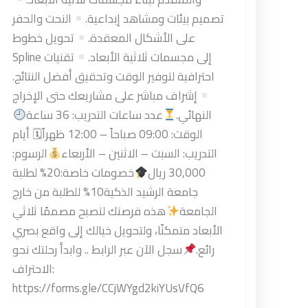
تصميم بيئات ومشاهد إبداعية.
النحت والحفر
على الأشكال المعقدة.
تحويل خطوط
Spline إلى مجسمات ثلاثية الأبعاد.
تقنيات
احترافية لتوفير الوقت وتحقيق أفضل النتائج.
إشراف مباشر على مشاريعك حتى الإخراج
النهائي.
عدد ساعات التدريب: 36 ساعة
الوقت: 09:00 صباحاً – 12:00 ظهراً🗓 أيام
التدريب: السبت – الاثنين – الأربعاء
الرسوم:
30,000 ريال
خصومات خاصة:20% لطلبة
جامعة الرشيد الذكية10% للطلبة من خارج
الجامعة
هذه فرصتك لتصبح مصممًا ثلاثي
الأبعاد متمكنًا، ولتحويل خيالك إلى واقع بصري
رائع.
سجل الآن عبر الرابط .. وابدأ رحلتك نحو
الاحتراف:
https://forms.gle/CCjWYgd2kiYUsVfQ6