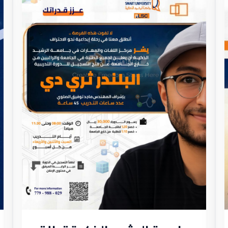
الرشيد
الذكية
تطلق
دورة
متخصصة
في
التصميم
ثلاثي
الأبعاد
باستخدام
Blender
3D
لتطوير
مهارات
المصممين