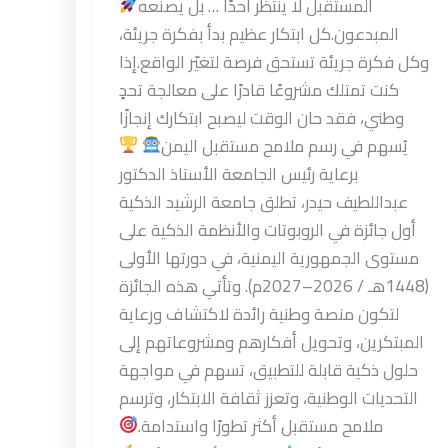
المستقبل لا ينتظر أحدًا … بل يصنعه
المبدعون.كل ابتكار عظيم بدأ بفكرة جريئة،
وكل فكرة جريئة تستحق فرصة لتغيّر الواقع.إذا
كنت تمتلك مشروعًا قادرًا على معالجة تحدٍ
وطني، فقد حان الوقت ليصبح ابتكارك إنجازًا
يُسهم في رسم ملامح مستقبل اليمن
برعاية رئيس الجامعة الأستاذ الدكتور
عبداللطيف حيدر، تطلق جامعة الرشيد الذكية
أول جائزة في الروبوتات والأنظمة الذكية على
مستوى الجمهورية اليمنية، في دورتها الأولى
(1448هـ / 2026–2027م). وتأتي هذه الجائزة
لتكون منصة وطنية رائدة لاكتشاف ورعاية
المبتكرين، وتحويل أفكارهم ومشروعاتهم إلى
حلول ذكية قابلة للتطبيق، تسهم في مواجهة
التحديات الوطنية، وتعزز ثقافة الابتكار، وترسم
ملامح مستقبل أكثر تطورًا واستدامة.