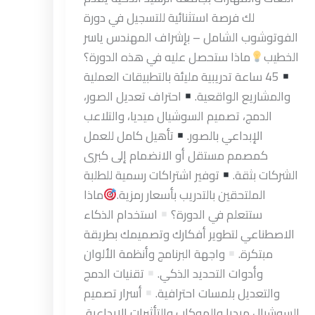
لك فرصة استثنائية للتسجيل في دورة
الفوتوشوب الشامل – بإشراف المهندس ياسر
الخطيب
ماذا ستحصل عليه في هذه الدورة؟
45 ساعة تدريبية مليئة بالتطبيقات العملية
والمشاريع الواقعية.
احتراف تعديل الصور،
الدمج، تصميم السوشيال ميديا، والتلاعب
الإبداعي بالصور.
تأهيل كامل للعمل
كمصمم مستقل أو الانضمام إلى كبرى
الشركات بثقة.
توفير اشتراكات رسمية للطلبة
الملتحقين بالتدريب بأسعار رمزية.
ماذا
ستتعلم في الدورة؟
استخدام الذكاء
الاصطناعي لتطوير أفكارك وتصميمك بطريقة
مبتكرة.
واجهة البرنامج وأنظمة الألوان
وأدوات التحديد الذكي.
تقنيات الدمج
والتعديل بلمسات احترافية.
أسرار تصميم
السوشيال ميديا والموكاب والتأثيرات الإبداعية.