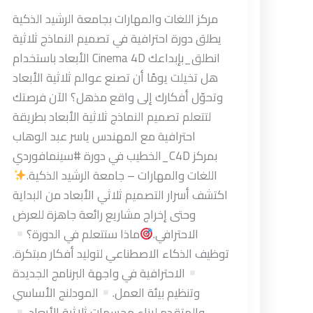
مركز اللغات والمهارات بجامعة الرشيد الذكية
يطلق دورة احترافية في تصميم النماذج ثلاثية
الأبعاد باستخدام Cinema 4D انطلق_بإبداعك
هل تخيلت يومًا أن تصنع عوالم ثلاثية الأبعاد
وتحوّل أفكارك إلى واقع مذهل؟ الآن فرصتك
لتتعلم تصميم النماذج ثلاثية الأبعاد بطريقة
احترافية مع المهندس ياسر عبد الوهاب
الخطيب في دورة #سينمافوردي_C4D بمركز
اللغات والمهارات – جامعة الرشيد الذكية.
اكتشف أسرار التصميم ثلاثي الأبعاد من البداية
وحتى إخراج مشاريع رائعة جاهزة للعرض
الاحترافي.
ماذا ستتعلم في الدورة؟
توظيف الذكاء الاصطناعي لتوليد أفكار مبتكرة.
الاحترافية في واجهة البرنامج الجديدة
وتنظيم بيئة العمل.
المودلنج الأساسي
والمتقدم لبناء مجسمات ثلاثية الأبعاد.