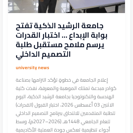
القدرات
يرسم
ملامح
جامعة الرشيد الذكية تفتح
مستقبل
بوابة الإبداع … اختبار القدرات
طلبة
يرسم ملامح مستقبل طلبة
التصميم
التصميم الداخلي
الداخلي
university news
إعلام الجامعة في خطوةٍ تؤكد التزامها بصناعة
كوادر مبدعة تمتلك الموهبة والمعرفة، نفذت كلية
الهندسة والتكنولوجيا بجامعة الرشيد الذكية، اليوم
الاثنين 03 أغسطس 2026، اختبار القبول (القدرات)
للطلبة المتقدمين للالتحاق ببرنامج التصميم الداخلي
للعام الجامعي 1448هـ (2026–2027م)، وسط
أجواء تنظيمية تعكس جودة العملية الأكاديمية