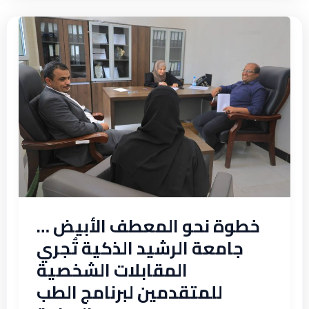
خطوة
نحو
المعطف
الأبيض
…
جامعة
الرشيد
الذكية
تُجري
المقابلات
الشخصية
خطوة نحو المعطف الأبيض …
للمتقدمين
جامعة الرشيد الذكية تُجري
لبرنامج
المقابلات الشخصية
الطب
للمتقدمين لبرنامج الطب
والجراحة