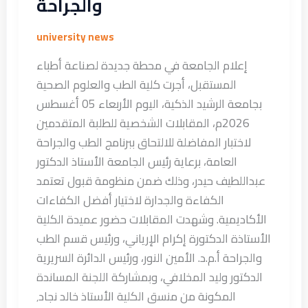
والجراحة
university news
إعلام الجامعة في محطة جديدة لصناعة أطباء
المستقبل، أجرت كلية الطب والعلوم الصحية
بجامعة الرشيد الذكية، اليوم الأربعاء 05 أغسطس
2026م، المقابلات الشخصية للطلبة المتقدمين
لاختبار المفاضلة للالتحاق ببرنامج الطب والجراحة
العامة، برعاية رئيس الجامعة الأستاذ الدكتور
عبداللطيف حيدر، وذلك ضمن منظومة قبول تعتمد
الكفاءة والجدارة لاختيار أفضل الكفاءات
الأكاديمية. وشهدت المقابلات حضور عميدة الكلية
الأستاذة الدكتورة إكرام الإرياني، ورئيس قسم الطب
والجراحة أ.م.د. الأمين النور، ورئيس الدائرة السريرية
الدكتور وليد المخلافي، وبمشاركة اللجنة المساندة
المكونة من منسق الكلية الأستاذ خالد نجاد٬