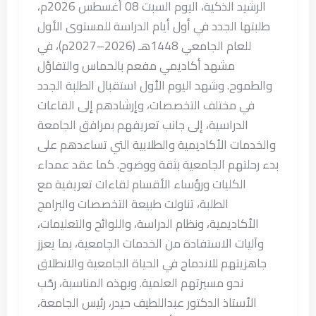
الرشيد الذكية، اليوم السبت 08 أغسطس 2026م،
طلبتها الجدد في أول أيام الدراسة للمستوى الأول
للعام الجامعي 1448هـ (2026–2027م)، في
مشهد أكاديمي مفعم بالحماس والتفاؤل
والطموح. وشهد اليوم الأول استقبال الطلبة الجدد
في مختلف التخصصات، وإرشادهم إلى القاعات
الدراسية، إلى جانب تعريفهم بمرافق الجامعة
والخدمات الأكاديمية والطلابية التي تساعدهم على
بدء رحلتهم الجامعية بثقة ووضوح. كما عقد عمداء
الكليات ورؤساء الأقسام لقاءات تعريفية مع
الطلبة، تناولت طبيعة التخصصات والبرامج
الأكاديمية، ونظام الدراسة، واللوائح والتعليمات،
وآليات الاستفادة من الخدمات الجامعية، بما يعزز
جاهزيتهم للاندماج في الحياة الجامعية والانطلاق
نحو مسيرتهم العلمية. وبهذه المناسبة، رحّب
الأستاذ الدكتور عبداللطيف حيدر، رئيس الجامعة،