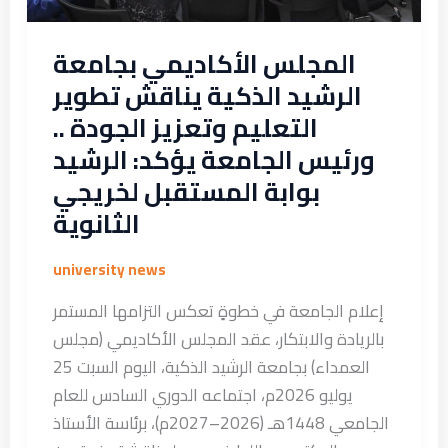
الجودة
..
المجلس الأكاديمي بجامعة
ورئيس
الرشيد الذكية يناقش تطوير
الجامعة
التعليم وتعزيز الجودة ..
يؤكد:
ورئيس الجامعة يؤكد: الرشيد
الرشيد
بوابة المستقبل لخريجي
بوابة
الثانوية
المستقبل
لخريجي
university news
الثانوية
إعلام الجامعة في خطوةٍ تعكس التزامها المستمر
بالريادة والابتكار، عقد المجلس الأكاديمي (مجلس
العمداء) بجامعة الرشيد الذكية، اليوم السبت 25
يوليو 2026م، اجتماعه الدوري السادس للعام
الجامعي 1448هـ (2026–2027م)، برئاسة الأستاذ