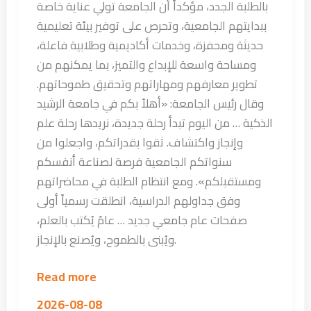
بالطلبة الجدد، مؤكداً أن الجامعة تولي عناية خاصة
ببدايتهم الجامعية، وتحرص على توفير بيئة تعليمية
حديثة ومحفزة، وخدمات أكاديمية وطلابية فاعلة،
ومساحة واسعة للإبداع والتميز، بما يمكنهم من
تطوير معارفهم ومهاراتهم وتحقيق طموحاتهم.
وقال رئيس الجامعة: «أهلاً بكم في جامعة الرشيد
الذكية … من اليوم تبدأ رحلة جديدة، نريدها رحلة علم
وإنجاز واكتشاف. ثقوا بقدراتكم، واجعلوا من
سنواتكم الجامعية فرصة لصناعة أنفسكم
ومستقبلكم». ومع انتظام الطلبة في محاضراتهم
وفق جداولهم الدراسية، انطلقت رسمياً أولى
صفحات عام جامعي جديد … عامٌ يُكتب بالعلم،
ويُبنى بالطموح، ويُصنع بالإنجاز.
Read more
2026-08-08