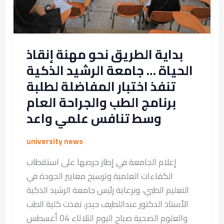
جامعة
الرشيد
الذكية
تنفذ
بداية الطريق نحو مهنة إنقاذ
اختبار
الحياة … جامعة الرشيد الذكية
المفاضلة
تنفذ اختبار المفاضلة لطلبة
لطلبة
برنامج الطب والجراحة العام
برنامج
وسط تنافس علمي واعد
الطب
والجراحة
university news
العام
وسط
إعلام الجامعة في إطار حرصها على استقطاب
تنافس
الكفاءات العلمية وترسيخ معايير الجودة في
علمي
التعليم الطبي، وبرعاية رئيس جامعة الرشيد الذكية
واعد
الأستاذ الدكتور عبداللطيف حيدر، نفذت كلية الطب
والعلوم الصحية صباح اليوم الثلاثاء 04 أغسطس