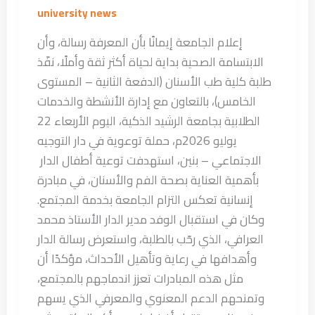
الاجتماعي
university news
–
إعلام الجامعة إيمانًا بأن المعرفة رسالة، وأن
بنين
الابتسامة الصحية بداية لحياة أكثر ثقة وأملًا، نفّذ
طلبة كلية طب الأسنان (الدفعة الثانية – المستوى
الخامس)، بالتعاون مع إدارة الأنشطة والخدمات
الطلابية بجامعة الرشيد الذكية، اليوم الأربعاء 22
يوليو 2026م، حملة توعوية في دار التوجيه
الاجتماعي – بنين، استهدفت توعية أطفال الدار
بأهمية العناية بصحة الفم والأسنان، في مبادرة
إنسانية تعكس التزام الجامعة بخدمة المجتمع.
وكان في استقبال الوفد مدير الدار الأستاذ محمد
العرافي، الذي رحّب بالطلبة، واستعرض رسالة الدار
وأهدافها في رعاية وتأهيل الأحداث، مؤكدًا أن
مثل هذه المبادرات تعزز اندماجهم بالمجتمع،
وتمنحهم الدعم المعنوي والمعرفي الذي يسهم