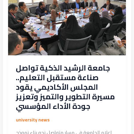
تواصل
صناعة
مستقبل
التعليم..
المجلس
الأكاديمي
يقود
مسيرة
جامعة الرشيد الذكية تواصل
التطوير
صناعة مستقبل التعليم..
والتميز
المجلس الأكاديمي يقود
وتعزيز
مسيرة التطوير والتميز وتعزيز
جودة
جودة الأداء المؤسسي
الأداء
المؤسسي
university news
إعلام الجامعة في مسارٍ متواصل نحو بناء نموذج