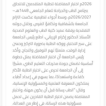
2026م اختبار المفاضلة للطلبة المتقدمين للالتحاق
ببرنامج الطب والجراحة للعام الجامعي 1448هـ–
2026/2027م، وسط أجواء تنظيمية عكست التزام
الجامعة بالشفافية وتكافؤ الفرص. وخلال جولته
التفقدية برفقة عميد كلية الطب والعلوم الصحية
الأستاذ الدكتور إكرام الإرياني، اطلع رئيس الجامعة
على سير الاختبار، ووجّه الطلبة بضرورة التركيز وحسن
إدارة الوقت، متمنيًا لهم التوفيق والنجاح. وأكد
رئيس الجامعة أن اختبار المفاضلة يمثل خطوة
أساسية لضمان جودة مخرجات التعليم الطبي، مشيرًا
إلى أن الجامعة تحرص على اختيار الطلبة الأكثر
كفاءة واستعدادًا، بما يسهم في إعداد أطباء
يمتلكون المعرفة العلمية والمسؤولية الإنسانية،
وقال: “الطب رسالة قبل أن يكون مهنة، واختبار
المفاضلة يضمن اختيار الطلبة القادرين على تحمل
مسؤولية هذه الرسالة، في إطار من العدالة،