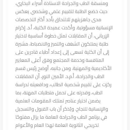
ومنسقة الطب والجراحة الاستاذة أسراء البخاري،
حيث خضع الطلبة لتقييم علمي وشخصي يعكس
مدى جاهزيتهم للالتحاق بأحد أكثر التخصصات
الإنسانية مسؤولية. وأكدت عميدة الكلية، أ.د. إكرام
الإرياني، أن المقابلات تمثل خطوة أساسية لاختيار
طلبة يمتلكون الشغف والتميز والانضباط، مشيرة
إلى أن الكلية تسعى إلى إعداد أطباء قادرين على
المنافسة وخدمة المجتمع وفق أعلى المعايير
الأكاديمية والمهنية. ومن جانبه، أوضح رئيس قسم
الطب والجراحة، أ.م.د. الأمين النور، أن المقابلات
ركزت على تقييم شخصية الطالب، ودافعيته لدراسة
الطب، وقدرته على تحمل متطلبات المهنة، بما
يضمن اختيار عناصر تمتلك المقومات العلمية
والإنسانية للنجاح. ويُذكر أن باب القبول والتسجيل
في برنامج الطب والجراحة العامة ما يزال مفتوحًا
لخريجي الثانوية العامة لهذا العام والأعوام