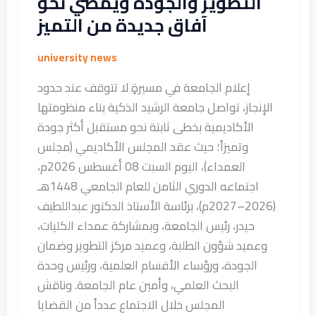
التطوير والجودة ويمضي نحو
من
آفاق جديدة من التميز
التميز
university news
إعلام الجامعة في مسيرةٍ لا تتوقف عند حدود
الإنجاز، تواصل جامعة الرشيد الذكية بناء منظومتها
الأكاديمية بخطى ثابتة نحو مستقبل أكثر جودة
وتميزاً؛ حيث عقد المجلس الأكاديمي (مجلس
العمداء)، اليوم السبت 08 أغسطس 2026م،
اجتماعه الدوري الثامن للعام الجامعي 1448هـ
(2026–2027م)، برئاسة الأستاذ الدكتور عبداللطيف
حيدر، رئيس الجامعة، وبمشاركة عمداء الكليات،
وعميد شؤون الطلبة، وعميد مركز التطوير وضمان
الجودة، ورؤساء الأقسام العلمية، ورئيس وحدة
البحث العلمي، وأمين عام الجامعة. وناقش
المجلس خلال الاجتماع عدداً من القضايا