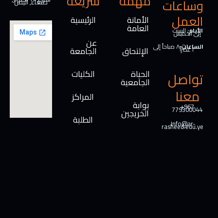
مهمة
سريعة
وساعات
صنعاء, اليمن
العمل
الأمانة
الرئيسية
العامة
الأيام:
السبت
إلى الخميس
عن
الساعات:
٨ صباحاً إلى
الإلتحاق
الجامعة
٢ عصراً
الحياة
الكليات
تواصل
الجامعية
معنا
المراكز
بوابة
+967
779300044
الخريجين
الطلبة
Info@ar-
rasheed.edu.ye