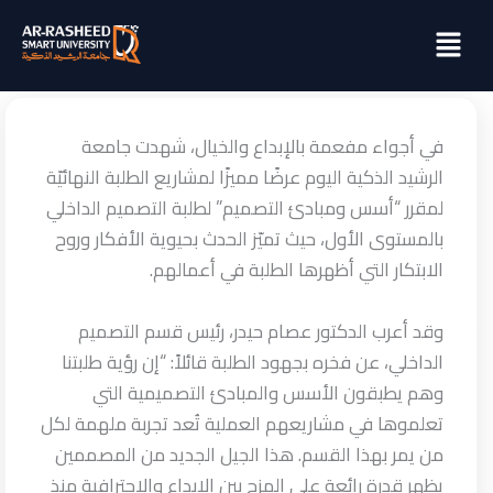
خطي
Menu
لى
لمحتوى
في أجواء مفعمة بالإبداع والخيال، شهدت جامعة
الرشيد الذكية اليوم عرضًا مميزًا لمشاريع الطلبة النهائيّة
لمقرر “أسس ومبادئ التصميم” لطلبة التصميم الداخلي
بالمستوى الأول، حيث تميّز الحدث بحيوية الأفكار وروح
الابتكار التي أظهرها الطلبة في أعمالهم.
وقد أعرب الدكتور عصام حيدر، رئيس قسم التصميم
الداخلي، عن فخره بجهود الطلبة قائلاً: “إن رؤية طلبتنا
وهم يطبقون الأسس والمبادئ التصميمية التي
تعلموها في مشاريعهم العملية تُعد تجربة ملهمة لكل
من يمر بهذا القسم. هذا الجيل الجديد من المصممين
يظهر قدرة رائعة على المزج بين الإبداع والاحترافية منذ