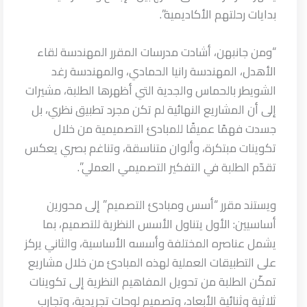
بدايات رحلتهم الأكاديمية”.
“ومن جانبهن، أشادت مدرسات المقرر المهندسة لقاء
الأهدل، المهندسة رانيا الحمادي، والمهندسة رغد
الشويطر بالحماس والجدية التي أظهرها الطلبة، مشيرات
إلى أن المشاريع النهائية لم تكن مجرد تطبيق نظري، بل
جسدت فهمًا عميقًا للمبادئ التصميمية من خلال
تكوينات مبتكرة، وألوان متناسقة، وتناغم بصري يعكس
تقدّم الطلبة في التفكير التصميمي العملي”.
ويستند مقرر “أسس ومبادئ التصميم” إلى محورين
أساسيين: الأول يتناول الأسس النظرية للتصميم، بما
يشمل عناصره المختلفة وأسسه الأساسية، والثاني يركز
على التطبيقات العملية لهذه المبادئ من خلال مشاريع
تمكّن الطلبة من تحويل المفاهيم النظرية إلى تكوينات
ثلاثية وثنائية الأبعاد، وتصميم لوحات تجريدية، وتجارب