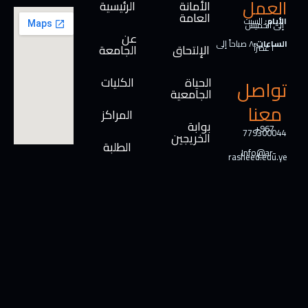
العمل
الأمانة
الرئيسية
العامة
الأيام:
السبت
إلى الخميس
عن
الساعات:
٨ صباحاً إلى
الإلتحاق
الجامعة
٢ عصراً
الحياة
الكليات
تواصل
الجامعية
معنا
المراكز
بوابة
+967
779300044
الخريجين
الطلبة
Info@ar-
rasheed.edu.ye