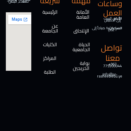
مهمة
سريعة
وساعات
صنعاء, اليمن
العمل
الأمانة
الرئيسية
العامة
الأيام:
السبت
إلى الخميس
عن
الساعات:
٨ صباحاً إلى
الإلتحاق
الجامعة
٢ عصراً
الحياة
الكليات
تواصل
الجامعية
معنا
المراكز
بوابة
+967
779300044
الخريجين
الطلبة
Info@ar-
rasheed.edu.ye