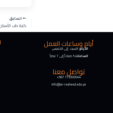
السابق
ر
أيام وساعات العمل
الأيام:
السبت إلى الخميس
الساعات:
٨ صباحاً إلى ٢ عصراً
تواصل معنا
+967 779300044
Info@ar-rasheed.edu.ye