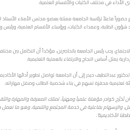
 الأداء في مختلف الكليات والأقسام العلمية.
حضوراً فاعلاً لرئاسة الجامعة ممثلة بعضو مجلس الأمناء الأستاذ ا
 شؤون الطلبة، وعمداء الكليات، ورؤساء الأقسام العلمية، ورئيس و
جتماع، رحب رئيس الجامعة بالحاضرين، مؤكداً أن التكامل بين مختلف
دارية يمثل أساس النجاح والارتقاء بالعملية التعليمية.
الدكتور عبداللطيف حيدر إلى أن الجامعة تواصل تطوير أدائها الأكاديم
ئة تعليمية محفزة تسهم في بناء شخصية الطالب وصقل مهاراته.
ن نُخرِّج كوادر مؤهلة علمياً ومهنياً، تمتلك المعرفة والمهارة والثقة 
 والإسهام بفاعلية في خدمة المجتمع والتنمية، وهو ما نعمل 
طنا الأكاديمية”.