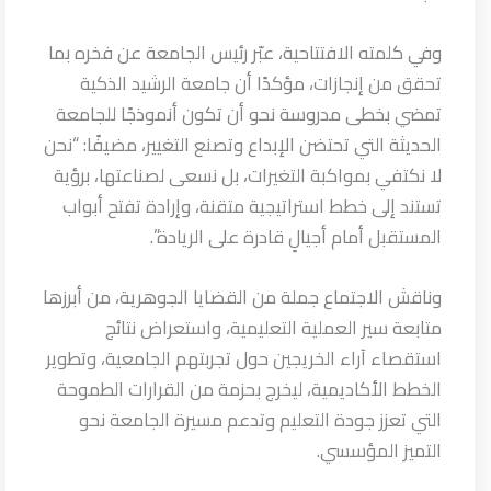
وفي كلمته الافتتاحية، عبّر رئيس الجامعة عن فخره بما
تحقق من إنجازات، مؤكدًا أن جامعة الرشيد الذكية
تمضي بخطى مدروسة نحو أن تكون أنموذجًا للجامعة
الحديثة التي تحتضن الإبداع وتصنع التغيير، مضيفًا: “نحن
لا نكتفي بمواكبة التغيرات، بل نسعى لصناعتها، برؤية
تستند إلى خطط استراتيجية متقنة، وإرادة تفتح أبواب
المستقبل أمام أجيالٍ قادرة على الريادة”.
وناقش الاجتماع جملة من القضايا الجوهرية، من أبرزها
متابعة سير العملية التعليمية، واستعراض نتائج
استقصاء آراء الخريجين حول تجربتهم الجامعية، وتطوير
الخطط الأكاديمية، ليخرج بحزمة من القرارات الطموحة
التي تعزز جودة التعليم وتدعم مسيرة الجامعة نحو
التميز المؤسسي.