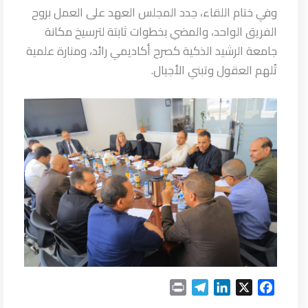
وفي ختام اللقاء، جدد المجلس العهد على العمل بروح
الفريق الواحد، والمضي بخطوات ثابتة لترسيخ مكانة
جامعة الرشيد الذكية كصرح أكاديمي رائد، ومنارة علمية
تُلهم العقول وتبني الأجيال.
P
T
L
X
F
r
e
i
a