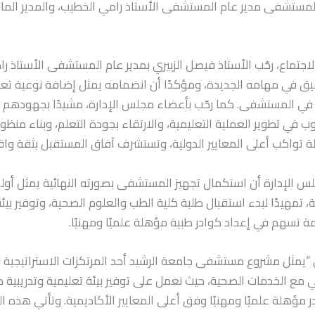
لمستشفى مدير عام المستشفى الأستاذ رامي الخطيب، والمدير المال
جتماع، رحّب الأستاذ فيصل الزبيري بمدير عام المستشفى الأستاذ ر
وفيق في مهامه الجديدة، ومؤكدًا أن انضمامه يمثل إضافة نوعية تعز
يز في المستشفى. كما رحّب بأعضاء مجلس الإدارة، مشيدًا بجهودهم 
 في تطوير العملية التعليمية، والارتقاء بجودة التعلم، وبناء منظو
 تواكب أعلى المعايير الدولية، وتستشرف آفاق المستقبل بثقة واقت
س الإدارة أن استكمال تجهيز المستشفى بصورته النهائية يمثل أ
ة، تمهيدًا لبدء استقبال طلبة كلية الطب والعلوم الصحية، وتوفير بيئ
 تسهم في إعداد كوادر طبية مؤهلة علميًا ومهنيًا.
 “يمثل مشروع مستشفى جامعة الرشيد أحد المرتكزات الاستراتيجية ل
ي مع الخدمات الصحية، حيث نعمل على توفير بيئة تعليمية وتدريبية
 مؤهلة علميًا ومهنيًا وفق أعلى المعايير الأكاديمية. وتأتي هذه ا