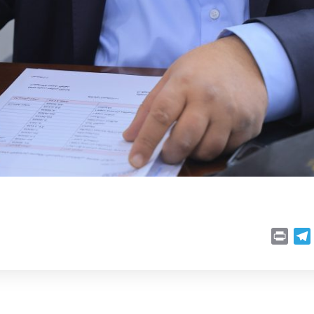
P
T
r
e
i
l
n
e
t
g