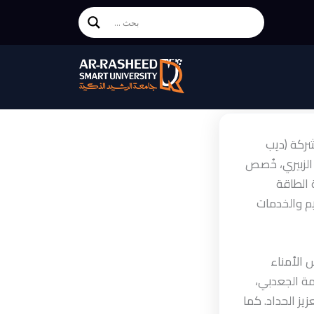
ركة (ديب
 الزبيري، خُصص
الطاقة
يم والخدمات
 الأمناء
مة الجعدبي،
يز الحداد. كما