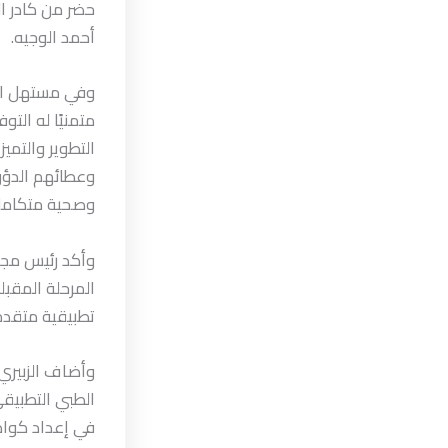
حضر من كادر ا
أحمد الوجيه.
وفي مستهل الا
متمنيًا له الت
التطوير والتم
وعطائهم الدؤوب
وصحية متكاملة
وأكد رئيس مجل
المرحلة المقبل
تطبيقية متقدمة
وأضاف الزبيري
الطبي التطبيق
في إعداد كوادر