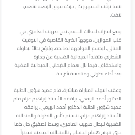
بينما ترقّب الجمهور كل حركة فوق الرقعة بشغفٍ
لافت.
ومع اقتراب لحظات الحسم، نجح صهيب العامري في
قلب الموازين، موجهاً الضربة القاضية في التوقيت
المثالي، ليحسم المواجهة لصالحه، ويُتوّج بطلاً لبطولة
الشطرنج، متقلداً الميدالية الذهبية عن جدارة
واستحقاق، فيما نال همام الذبحاني الميدالية الفضية
بعد أداء بطولي ومنافسة شرسة.
وعقب انتهاء المباراة مباشرة، قام عميد شؤون الطلبة
الدكتور أحمد الربيعي، يرافقه الأستاذ إبراهيم عزام قام
عميد شؤون الطلبة الدكتور أحمد الربيعي، يرافقه
الأستاذ إبراهيم عزام، بتسليم كأس البطولة والميدالية
الذهبية للبطل صهيب العامري، وسط تصفيقٍ حار، كما
جرى تتويج همام الذبحاني بالميدالية الفضية تقديراً