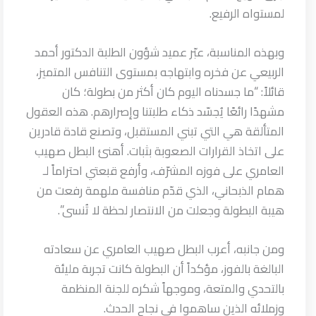
لمستواه الرفيع.
وبهذه المناسبة، عبّر عميد شؤون الطلبة الدكتور أحمد
الربيعي عن فخره وابتهاجه بمستوى التنافس المتميز،
قائلاً: “ما جسدناه اليوم كان أكثر من بطولة؛ كان
مشهدًا رائعًا يُجسّد ذكاء طلبتنا وإصرارهم. هذه العقول
المتألقة هي التي تبني المستقبل، وتصنع قادة قادرين
على اتخاذ القرارات الصعوبة بثبات. أهنئ البطل صهيب
العامري على فوزه المشرّف، وأرفع قبعتي احتراماً لـ
همام الذبحاني، الذي قدّم منافسة ملهمة رفعت من
هيبة البطولة وجعلت من الانتصار لحظة لا تُنسى”.
ومن جانبه، أعرب البطل صهيب العامري عن سعادته
البالغة بالفوز، مؤكداً أن البطولة كانت تجربة مليئة
بالتحدي والمتعة، وموجهاً شكره للجنة المنظمة
وزملائه الذين ساهموا في نجاح الحدث.