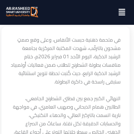
خطي
Menu
لى
لمحتوى
في ملحمة ذهنية حبست الأنفاس، وعلى وقع صمتٍ
مشحون بالترقّب، شهدت المكتبة المركزية بجامعة
الرشيد الذكية، اليوم الأحد 01 فبراير 2026م، ختام
منافسات بطولة الشطرنج للطلاب ضمن فعاليات أولمبياد
الرشيد الذكية الرابع، حيث كُتبت لحظة تتويج استثنائية
ستبقى راسخة في ذاكرة البطولة.
النهائي الكبير جمع بين قطبَي الشطرنج الجامعي،
الطالبين همام الذبحاني وصهيب العامري، في مواجهة
نارية اتسمت بالتركيز العالي، والدهاء التكتيكي،
والحسابات الدقيقة لكل نقلة. ساعاتٌ من الصراع
الذهني الخالص، سيطر خلالها التوتر على أجواء القاعة،