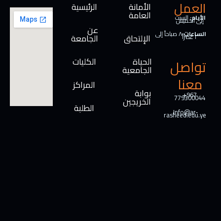
العمل
الأمانة
الرئيسية
العامة
الأيام:
السبت
إلى الخميس
عن
الساعات:
٨ صباحاً إلى
الإلتحاق
الجامعة
٢ عصراً
الحياة
الكليات
تواصل
الجامعية
معنا
المراكز
بوابة
+967
779300044
الخريجين
الطلبة
Info@ar-
rasheed.edu.ye