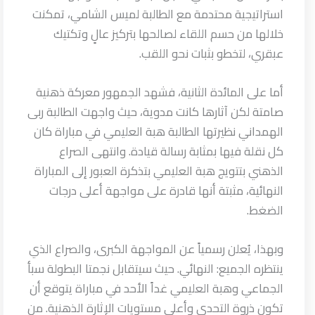
استراتيجية محتدمة مع الطالبة لميس الشامي، تمكنت
خلالها من حسم اللقاء لصالحها بتركيز عالٍ وتكتيك
عبقري، لتخطو بثبات نحو اللقب.
أما على المائدة الثانية، فشهد الجمهور معركة ذهنية
صامتة لكن آثارها كانت مدوية، حيث واجهت الطالبة ربى
الهمداني نظيرتها الطالبة هبة العليمي في مباراة كان
كل نقلة فيها بمثابة رسالة قيادة. وانتهى الصراع
الذهني بتتويج هبة العليمي بتذكرة العبور إلى المباراة
النهائية، مثبتة أنها قادرة على مواجهة أعلى درجات
الضغط.
وبهذا، يُعلن رسمياً عن المواجهة الكبرى، والصراع الذي
ينتظره الجميع: النهائي. حيث سيتقابل نجمتا البطولة سبأ
الجماعي وهبة العليمي غداً الأحد في مباراة يتوقع أن
تكون ذروة التحدي وأعلى مستويات الإثارة الذهنية. من