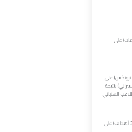
مات) على
اترونكس) على
راني) بنتيجة
وفي أجواء تنافسية، فاز الطالب وائل أحمد علي الجبرتي بنتيجة (10 أهداف مقابل 3 أهداف) على