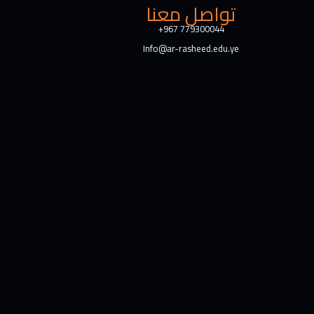
تواصل معنا
+967 779300044
Info@ar-rasheed.edu.ye