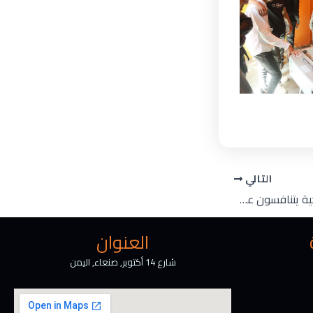
التالي
طلبة جامعة الرشيد الذكية يتنافسون على لقب بطولة دوري الكليات للبلياردو ضمن أولمبياد الرشيد الثالث
العنوان
شارع 14 أكتوبر, صنعاء, اليمن