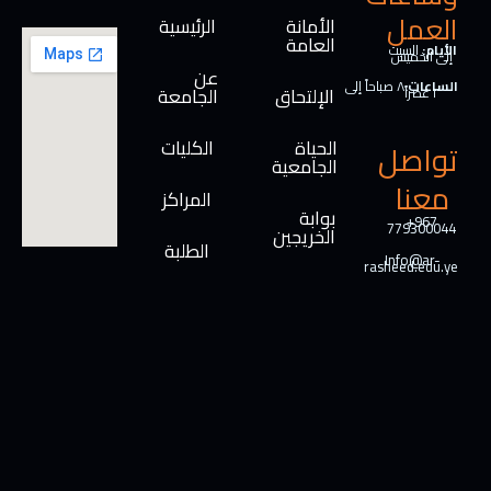
العمل
الأمانة
الرئيسية
العامة
الأيام:
السبت
إلى الخميس
عن
الساعات:
٨ صباحاً إلى
الإلتحاق
الجامعة
٢ عصراً
الحياة
الكليات
تواصل
الجامعية
معنا
المراكز
بوابة
+967
779300044
الخريجين
الطلبة
Info@ar-
rasheed.edu.ye