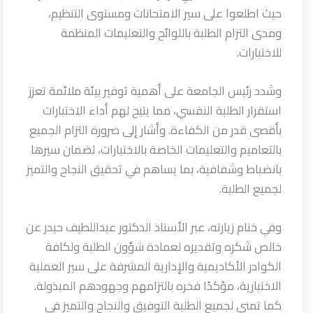
حيث اطلعوا على سير الامتحانات ومستوى التنظيم،
ومدى التزام الطلبة باللوائح والتعليمات المنظمة
للاختبارات.
وشدد رئيس الجامعة على أهمية توفير بيئة ملائمة تعزز
استقرار الطلبة النفسي، مما يتيح لهم أداء الاختبارات
بأقصى قدر من الكفاءة. وأشار إلى ضرورة التزام الجميع
بالتعاميم والتعليمات الخاصة بالاختبارات، لضمان سيرها
بانضباط وشفافية، بما يساهم في تحقيق النجاح والتميز
لجميع الطلبة.
وفي ختام زيارته، عبر الأستاذ الدكتور عبداللطيف حيدر عن
خالص شكره وتقديره لعمادة شؤون الطلبة ولكافة
الكوادر الأكاديمية والإدارية المشرفة على سير العملية
الاختبارية، مؤكدًا فخره بالتزامهم وجهودهم المبذولة.
كما تمنى لجميع الطلبة التوفيق والنجاح والتميز في