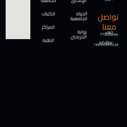
الإلتحاق
الجامعة
الحياة
الكليات
تواصل
الجامعية
معنا
المراكز
بوابة
+967
779300044
الخريجين
الطلبة
Info@ar-
rasheed.edu.ye