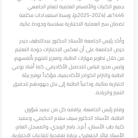
جميع الكليات والأقسام العلمية للعام الجامعي
1446هـ (2024-2025م)، وسط استعدادات مكثفة
لضمان سير العملية الاختبارية بسلاسة وجودة عالية.
وأكد رئيس الجامعة الأستاذ الدكتور عبداللطيف حيدر
حرص الجامعة على أن تعكس الاختبارات جودة التعليم
من خلال تطوير مهارات الطلبة، وتعزيز ثقتهم بأنفسهم،
وليس مجرد قياس للتحصيل الأكاديمي. كما أشاد بوعي
الطلبة والتزام الكوادر الأكاديمية، مؤكداً توفير بيئة
اختبارية مثالية، وداعياً الطلبة إلى بذل جهودهم لتحقيق
التميز والريادة.
وقام رئيس الجامعة، يرافقه كل من عميد شؤون
الطلبة، الأستاذ الدكتور سيف سلام الحكيمي، وعميد
كلية طب الأسنان، أ.م.د. ياسر الربيدي، والمسجل العام،
الأستاذ قائد الجعفري، بزيارة تفقدية للقاعات الاختبارية،