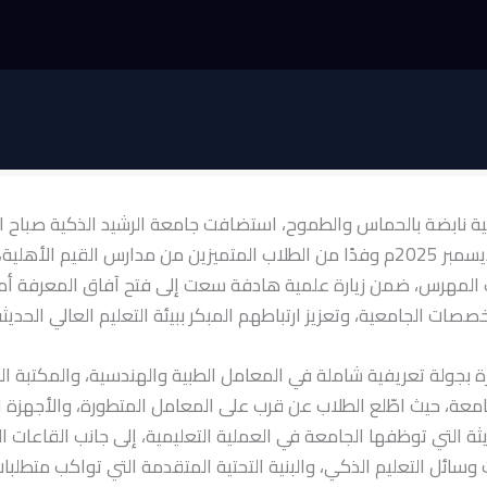
ة نابضة بالحماس والطموح، استضافت جامعة الرشيد الذكية صباح الي
الموافق 15 ديسمبر 2025م وفدًا من الطلاب المتميزين من مدارس القيم الأهل
المهرس، ضمن زيارة علمية هادفة سعت إلى فتح آفاق المعرفة أمام
صصات الجامعية، وتعزيز ارتباطهم المبكر ببيئة التعليم العالي الحديثة
ة بجولة تعريفية شاملة في المعامل الطبية والهندسية، والمكتبة ال
معة، حيث اطّلع الطلاب عن قرب على المعامل المتطورة، والأجهزة ا
يثة التي توظفها الجامعة في العملية التعليمية، إلى جانب القاعات ا
وسائل التعليم الذكي، والبنية التحتية المتقدمة التي تواكب متطلبات