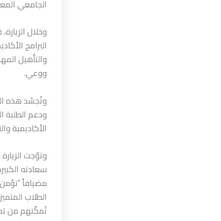
الجامعي المعا
وخلال الزيارة،
البرامج الأكاد
والتأهيل المه
ووعي.
وتُجسّد هذه ا
ودعم الطلبة ال
الأكاديمية والت
وتوّجت الزيارة
سعادته الكبيرة 
مضيافاً “نؤمن 
الطلاب المتميز
تُمكّنهم من تح