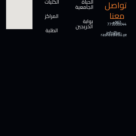
الحياة
الكليات
تواصل
الجامعية
معنا
المراكز
بوابة
+967
779300044
الخريجين
الطلبة
Info@ar-
rasheed.edu.ye