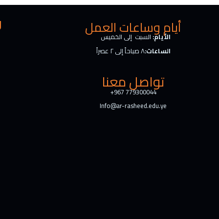
I
o
n
k
ر
أيام وساعات العمل
الأيام:
السبت إلى الخميس
الساعات:
٨ صباحاً إلى ٢ عصراً
تواصل معنا
+967 779300044
Info@ar-rasheed.edu.ye