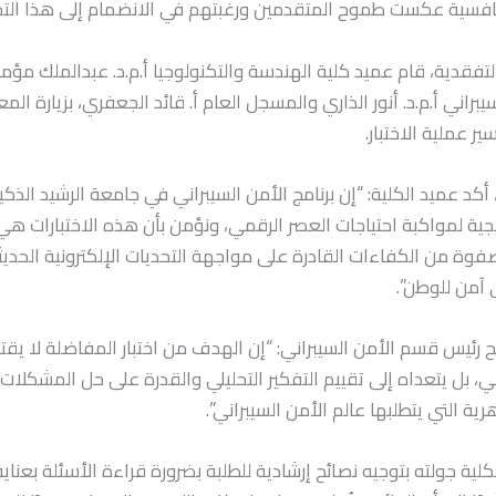
افسية عكست طموح المتقدمين ورغبتهم في الانضمام إلى هذا ال
لتفقدية، قام عميد كلية الهندسة والتكنولوجيا أ.م.د. عبدالملك مؤم
براني أ.م.د. أنور الذاري والمسجل العام أ. قائد الجعفري، بزيارة الم
ر عملية الاختبار.
 أكد عميد الكلية: “إن برنامج الأمن السيبراني في جامعة الرشيد الذكي
اتيجية لمواكبة احتياجات العصر الرقمي، ونؤمن بأن هذه الاختبارات ه
 صفوة من الكفاءات القادرة على مواجهة التحديات الإلكترونية الحدي
آمن للوطن”.
ح رئيس قسم الأمن السيبراني: “إن الهدف من اختبار المفاضلة لا يق
، بل يتعداه إلى تقييم التفكير التحليلي والقدرة على حل المشكلا
ية التي يتطلبها عالم الأمن السيبراني”.
كلية جولته بتوجيه نصائح إرشادية للطلبة بضرورة قراءة الأسئلة بعناي