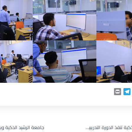
P
T
r
e
i
l
n
e
t
g
r
جامعة الرشيد الذكية تنفذ الدورة التدريبية الثانية: “كيف تختار تخصصك الجامعي؟” لخريجي الثانوية العامة