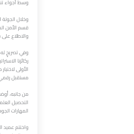
وسط أجواء تن
وخلال الجولة ا
قسم الأمن السي
والاطلاع على سي
وفي تصريحٍ له،
ركائزنا الاستر
الأولى لاختيار
مستقبل رقمي 
من جانبه، أوض
التحصيل العلمي
المهارات الجوهر
واختتم عميد ال