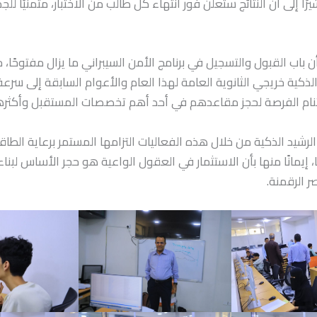
رًا إلى أن النتائج ستُعلن فور انتهاء كل طالب من الاختبار، متمنيًا لل
 أن باب القبول والتسجيل في برنامج الأمن السيبراني ما يزال مفتوحًا،
لذكية خريجي الثانوية العامة لهذا العام والأعوام السابقة إلى سرعة 
تنام الفرصة لحجز مقاعدهم في أحد أهم تخصصات المستقبل وأكثرها 
رشيد الذكية من خلال هذه الفعاليات التزامها المستمر برعاية الطاق
إيمانًا منها بأن الاستثمار في العقول الواعية هو حجر الأساس لبن
 الرقمنة.