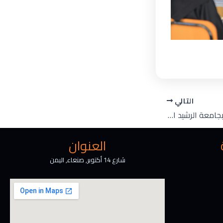
التالي
قسم تقنية المعلومات بجامعة الرشيد الذكية يناقش بحث تخرج بعنوان “نظام LearnOutcome”
العنوان
شارع 14 أكتوبر, صنعاء, اليمن