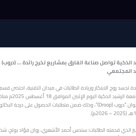
 الذكية تواصل صناعة الفارق بمشاريع تخرج رائدة … (دروب) ن
عد المجتمعي
تجسد روح الابتكار وريادة الطالبات في ميدان التقنية، احتضن قسم 
المعلومات بجامعة الرشيد الذ
تخرج نوعي بعنوان “دروب (Droop)”، وذلك ضمن متطلبات الحصول على درجة ا
يز الذي قدمته الطالبات: سندس أحمد الأشعري، روان فؤاد بوتج، شذ