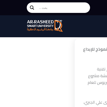
موذج للإبداع
تقنية
كية اليوم الإثنين الموافق 18 أغسطس 2025م مناقشة مشروع
لبكالوريوس للعام
ى علي الجبري،