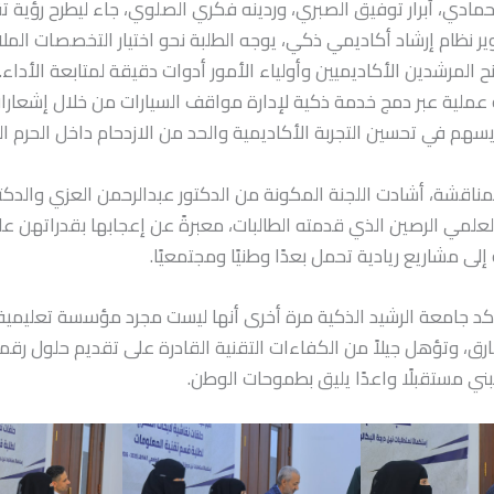
لحمادي، أبرار توفيق الصبري، وردينه فكري الصلوي، جاء ليطرح رؤية ت
 نظام إرشاد أكاديمي ذكي، يوجه الطلبة نحو اختيار التخصصات الملا
 المرشدين الأكاديميين وأولياء الأمور أدوات دقيقة لمتابعة الأداء
عملية عبر دمج خدمة ذكية لإدارة مواقف السيارات من خلال إشعارات
سهم في تحسين التجربة الأكاديمية والحد من الازدحام داخل الحرم ا
ناقشة، أشادت اللجنة المكونة من الدكتور عبدالرحمن العزي والدكتو
علمي الرصين الذي قدمته الطالبات، معبرةً عن إعجابها بقدراتهن ع
 إلى مشاريع ريادية تحمل بعدًا وطنيًا ومجتمعيًا.
تؤكد جامعة الرشيد الذكية مرة أخرى أنها ليست مجرد مؤسسة تعليمية
ارق، وتؤهل جيلاً من الكفاءات التقنية القادرة على تقديم حلول رقمية
ني مستقبلًا واعدًا يليق بطموحات الوطن.