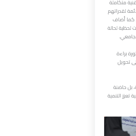
قنية متكاملة
ئمة لقدراتهم
. كما أضاف
 لحظية لحالة
لجامعي.
رة براءة
لى تحويل
، بل حاضنة
 تعزز التنمية