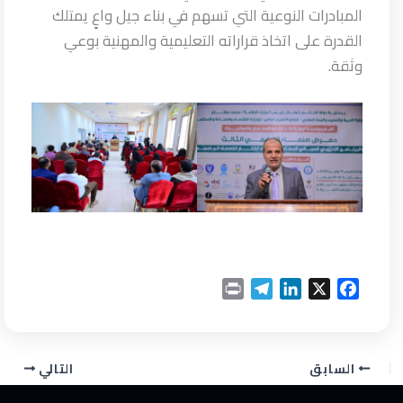
المبادرات النوعية التي تسهم في بناء جيل واعٍ يمتلك
القدرة على اتخاذ قراراته التعليمية والمهنية بوعي
وثقة.
P
T
L
X
F
r
e
i
a
i
l
n
c
n
e
k
e
السابق
التالي
t
g
e
b
r
d
o