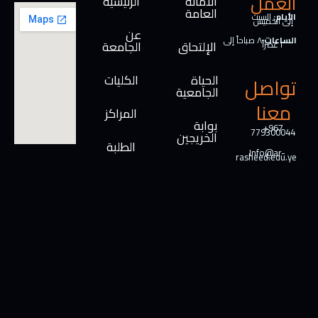
العمل
الأمانة
الرئيسية
العامة
الأيام:
السبت
إلى الخميس
عن
الساعات:
٨ صباحاً إلى
الإلتحاق
الجامعة
٢ عصراً
الحياة
الكليات
تواصل
الجامعية
معنا
المراكز
بوابة
+967
779300044
الخريجين
الطلبة
Info@ar-
rasheed.edu.ye