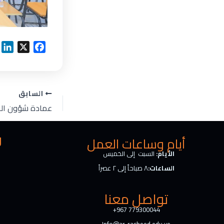
L
X
F
i
a
n
c
k
e
السابق
e
b
d
o
I
o
n
k
ر
أيام وساعات العمل
الأيام:
السبت إلى الخميس
الساعات:
٨ صباحاً إلى ٢ عصراً
تواصل معنا
+967 779300044