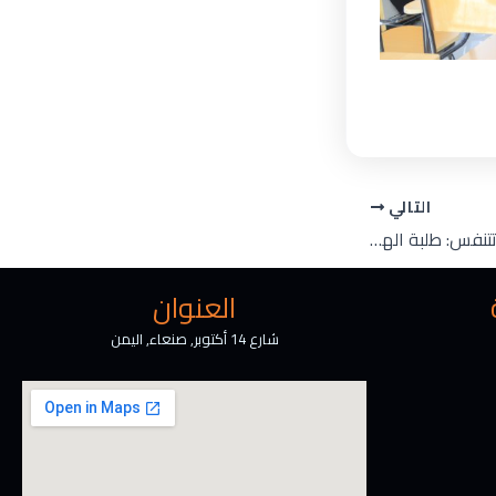
التالي
أفكار تتجسد ومساحات تتنفس: طلبة الهندسة المعمارية يسلمون مشاريعهم النهائية في الرسم والتعبير المعماري
العنوان
شارع 14 أكتوبر, صنعاء, اليمن