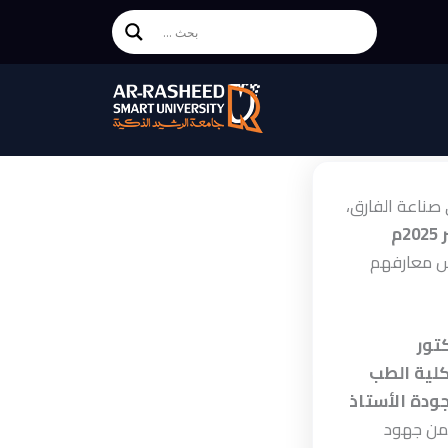
ناعة الفارق،
س معارفهم
تور
لية الطب
ودة الأستاذ
من جهود