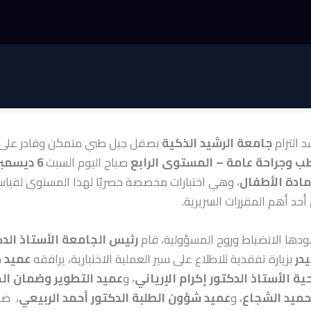
 التزام
جامعة الرشيد الذكية
بصقل جيل طبي متمكن وقادر على ص
ب وجراحة عامة – المستوى الرابع
صباح اليوم السبت
6 ديسمبر 2025م
مادة الأطفال
، وهي اختبارات مخصصة حصريًا لهذا المستوى لقيا
حد أهم المقررات السريرية.
دها الانضباط وروح المسؤولية، قام
رئيس الجامعة الأستاذ الدك
در
بزيارة تفقدية للاطلاع على سير العملية الاختبارية، يرافقه
عميد ك
ة الأستاذ الدكتور إكرام الإرياني
، و
عميد التطوير وضمان الج
لحميد الشجاع
، و
عميد شؤون الطلبة الدكتور أحمد الربيعي
، ض