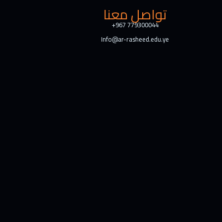
تواصل معنا
+967 779300044
Info@ar-rasheed.edu.ye