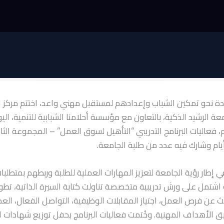
 نحو تمكين الشباب وإعدادهم لمستقبل مهني واعد، اختتم مركز ا
يسمبر 2025م، فعاليات البرنامج التدريبي “التأهيل لسوق العمل” – المجموعة الث
ام وشارك فيه عدد من طلبة الجامعة.
في إطار رؤية الجامعة لتعزيز المهارات العملية للطلبة وربطهم بمتط
اشتمل على ورش تدريبية متخصصة تناولت كتابة السيرة الذاتية، تطوي
ث عن فرص العمل، اجتياز المقابلات الوظيفية، التواصل الفعال، الع
 الأهداف المهنية. وخُتمت فعاليات البرنامج بحفل توزيع شهادات 