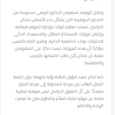
وخلال الورشة، استعرض الدكتور الربيعي مجموعة من
المحاور الجوهرية التي تشكّل حجر الأساس للنجاح
الدراسي، شملت تنظيم الوقت وإدارة المهام بفعالية،
وإتقان مهارات الاستذكار الفعّال، والاستعداد الذكي
للاختبارات، وبناء الدافعية الذاتية، وتعزيز الثقة بالنفس،
مؤكدًا أن هذه المهارات ليست حكرًا على المتفوقين
فقط، بل يمكن لأي طالب اكتسابها بالتدريب
والممارسة.
كما قدّم عميد شؤون الطلبة رؤية ملهمة حول كيفية
انتقال الطالب من مرحلة المحاولة إلى مرحلة التميّز،
مشددًا على أن التفوق الدراسي ليس موهبة فطرية
فقط، بل مهارة قابلة للتعلّم والتطوير متى ما توفرت
الإرادة والالتزام.