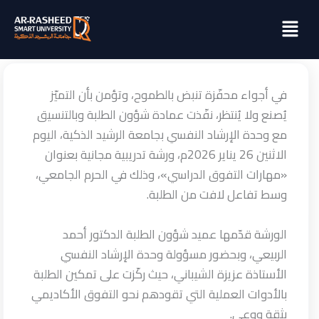
خطي
Menu
لى
لمحتوى
في أجواء محفّزة تنبض بالطموح، وتؤمن بأن التميّز
يُصنع ولا يُنتظر، نفّذت عمادة شؤون الطلبة وبالتنسيق
مع وحدة الإرشاد النفسي بجامعة الرشيد الذكية، اليوم
الاثنين 26 يناير 2026م، ورشة تدريبية مجانية بعنوان
«مهارات التفوق الدراسي»، وذلك في الحرم الجامعي،
وسط تفاعل لافت من الطلبة.
الورشة قدّمها عميد شؤون الطلبة الدكتور أحمد
الربيعي، وبحضور مسؤولة وحدة الإرشاد النفسي
الأستاذة عزيزة الشيباني، حيث ركّزت على تمكين الطلبة
بالأدوات العملية التي تقودهم نحو التفوق الأكاديمي
بثقة ووعي.