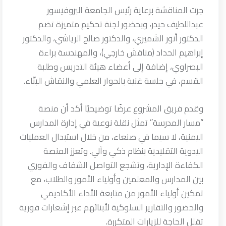
جرت المناقشة برعاية رئيس الجامعة البروفيسور
عبداللطيف حيدر، وبحضور لجنة تحكيم متميزة تضم
الدكتور أنور الشميري، والدكتور صالح الرياشي، والدكتور
إبراهيم الحداد (مناقش خارجي)، والمهندسة براءة
البصراوي، إضافة إلى أعضاء هيئة التدريس وطلبة
القسم، في جلسة غنية بالحوار العلمي والنقاش البنّاء.
وقدم فريق المشروع عرضًا توضيحيًا أكد أن منصة
“مسار المدرسة” تمثل نقلة نوعية في إدارة المدارس
اليمنية، لا سيما في صنعاء، من خلال استبدال العمليات
اليدوية التقليدية بنظام ذكي وآلي. وتعزز المنصة
الكفاءة الإدارية، وتشجع التواصل الشفاف والفوري
بين المدارس والمعلمين وأولياء الأمور والطلاب، مع
تمكين أولياء الأمور من متابعة الأداء الأكاديمي
والحضور والتقارير السلوكية لأبنائهم عبر إشعارات فورية
تقلل الحاجة للزيارات المتكررة.