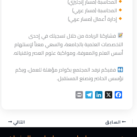
المحاسبة (مسار إنجليزي)
المحاسبة (مسار عربي)
إدارة أعمال (مسار عربي)
فشاركنا الريادة من خلال تسجيلك في إحدى
التخصصات العلمية بالجامعة، والسعي معناً لإستلهام
أسس العلم والمعرفة، ومواكبة علوم العصر وتقنياته.
ففيكم نرفد المجتمع بكوادر مؤهلة للعمل، وبكم
نؤسس الحاضر ونصنع المستقبل.
P
T
L
X
F
r
e
i
a
i
l
n
c
n
e
k
e
السابق
التالي
t
g
e
b
r
d
o