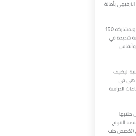
، على مسبح نادي سام الترفيهي بأمانة
البطولة التي دشنها نائب وزير التربية والتعليم والبحث العلمي الدكتور حاتم الدعيس، وبمشاركة 150
 منافسة شديدة في
اطفة وأنفاس
نية، ليضيف
ما هي في
اعات الدراسة
ن طلابها
صة التتويج
صلي (تخصص طب