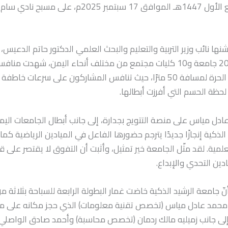
الأربعاء 25 ربيع الأول 1447هـ الموافق 17 سبتمبر 2025م
سبّاحًا يمثلون 20 جامعة و10 كليات مجتمع من مختلف أنحاء اليمن، شهدت
سباق السباحة الحرة لمسافة 50 مترًا، حيث تنافس المشاركون على سرعات خ
حظة الحسم التي أفرزت أبطالها.
ل مياس على منصة التتويج بجدارة، إلى جانب أبطال الجامعات اليم
الذكية إنجازًا جديدًا يترجم حضورها الفاعل في الميادين الرياضية ك
علمية. لقد مثّل الجامعة خير تمثيل، وأثبت أن التفوق لا يقتصر على ق
دين التحدي والإبداع.
أنّ جامعة الرشيد الذكية خاضت غمار البطولة الرابعة للسباحة بثلاثة م
 محمد عادل مياس (تخصص تقنية معلومات) الذي حجز مكانه على من
ث، إلى جانب زميليه مالك ردمان (تخصص محاسبة) وأحمد صادق الوا