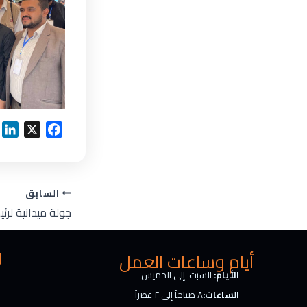
L
X
F
i
a
n
c
k
e
السابق
e
b
d
o
I
o
n
k
ر
أيام وساعات العمل
الأيام:
السبت إلى الخميس
الساعات:
٨ صباحاً إلى ٢ عصراً