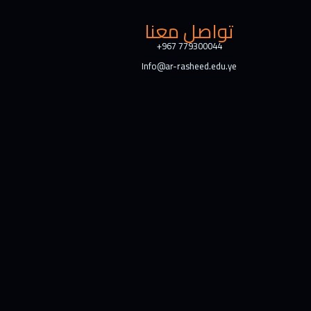
تواصل معنا
+967 779300044
Info@ar-rasheed.edu.ye