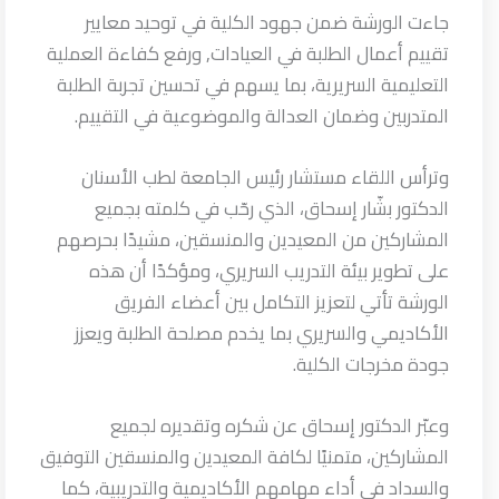
جاءت الورشة ضمن جهود الكلية في توحيد معايير
تقييم أعمال الطلبة في العيادات, ورفع كفاءة العملية
التعليمية السريرية، بما يسهم في تحسين تجربة الطلبة
المتدربين وضمان العدالة والموضوعية في التقييم.
وترأس اللقاء مستشار رئيس الجامعة لطب الأسنان
الدكتور بشّار إسحاق، الذي رحّب في كلمته بجميع
المشاركين من المعيدين والمنسقين، مشيدًا بحرصهم
على تطوير بيئة التدريب السريري، ومؤكدًا أن هذه
الورشة تأتي لتعزيز التكامل بين أعضاء الفريق
الأكاديمي والسريري بما يخدم مصلحة الطلبة ويعزز
جودة مخرجات الكلية.
وعبّر الدكتور إسحاق عن شكره وتقديره لجميع
المشاركين، متمنيًا لكافة المعيدين والمنسقين التوفيق
والسداد في أداء مهامهم الأكاديمية والتدريبية، كما