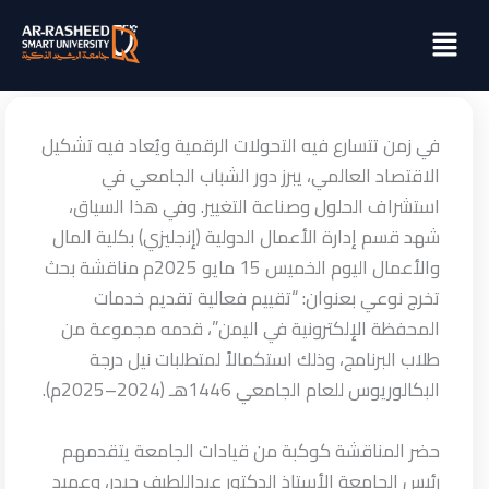
خطي
Menu
لى
لمحتوى
في زمن تتسارع فيه التحولات الرقمية ويُعاد فيه تشكيل
الاقتصاد العالمي، يبرز دور الشباب الجامعي في
استشراف الحلول وصناعة التغيير. وفي هذا السياق،
شهد قسم إدارة الأعمال الدولية (إنجليزي) بكلية المال
والأعمال اليوم الخميس 15 مايو 2025م مناقشة بحث
تخرج نوعي بعنوان: “تقييم فعالية تقديم خدمات
المحفظة الإلكترونية في اليمن”، قدمه مجموعة من
طلاب البرنامج، وذلك
استكمالاً لمتطلبات نيل درجة
البكالوريوس للعام الجامعي 1446هـ (2024–2025م).
حضر المناقشة كوكبة من قيادات الجامعة يتقدمهم
رئيس الجامعة الأستاذ الدكتور عبداللطيف حيدر، وعميد