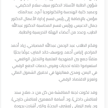
شؤون الطلبة الأستاذ الدكتور سيف سلام الحكيمي،
وعميد كلية الهندسة والتكنولوجيا أ.م.د. عبدالملك
مؤمن، بالإضافة إلى رئيس قسم إدارة الأعمال الدكتور
جمال الدعيس، ورئيس قسم المحاسبة الدكتور عبدالله
الطيب، وعدد من أعضاء الهيئة التدريسية والطلبة.
وقدّم الطلاب عبد الرحمن عبدالله المصباحي، زياد أحمد
المزاحم، إلياس أحمد، ويوسف خالد المترب عرضًا بحثيًا
متقنًا جمع بين المنهجية العلمية والتحليل الواقعي،
استعرضوا خلاله تحديات وفرص خدمات الدفع الرقمي
في اليمن، ومدى فعاليتها في تحقيق الشمول المالي
وتعزيز الاقتصاد الرقمي.
وقد تكونت لجنة المناقشة من كل من: د. صلاح سند
(مناقش داخلي)، ود. أسامة المعمري (مناقش خارجي)،
ود. ياسر الزماني (مشرف البحث)، والتي أشادت بجودة