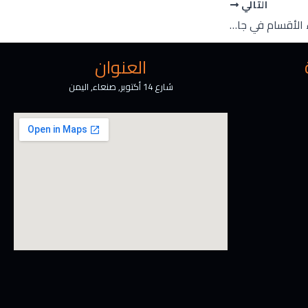
التالي
مجلس العمداء ورؤساء الأقسام في جامعة الرشيد الذكية يعقد اجتماعه الثامن عشر لمتابعة سير العملية التعليمية والتجهيزات للاختبارات النهائية للفصل الثاني
العنوان
شارع 14 أكتوبر, صنعاء, اليمن