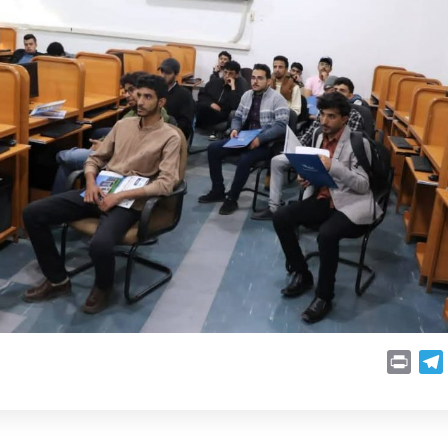
P
T
r
e
i
l
n
e