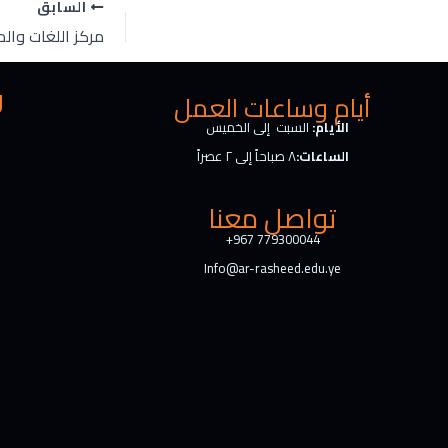
السابق
e
b
d
o
I
o
n
k
ر
أيام وساعات العمل
الأيام:
السبت إلى الخميس
الساعات:
٨ صباحاً إلى ٢ عصراً
تواصل معنا
+967 779300044
Info@ar-rasheed.edu.ye