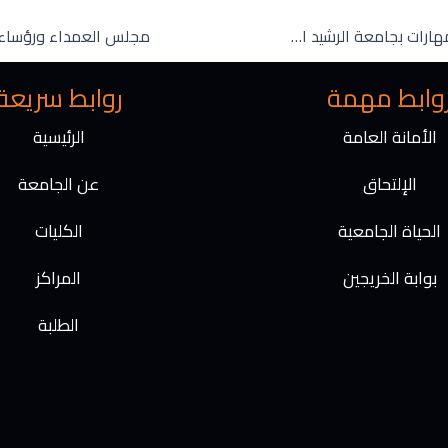
t
g
r
مركز اللغات والمهارات بجامعة الرشيد الذكية وبالتعاون مع مؤسسة أحلامنا الشبابية للتنمية يختتم برنامج “التأهيل لسوق العمل”
a
m
وابط مهمة
روابط سريعة
الأمانة العامة
الرئيسية
الإلتحاق
عن الجامعة
الحياة الجامعية
الكليات
بوابة الخريجين
المراكز
الطلبة