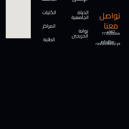
الحياة
الكليات
تواصل
الجامعية
معنا
المراكز
بوابة
+967
779300044
الخريجين
الطلبة
Info@ar-
rasheed.edu.ye