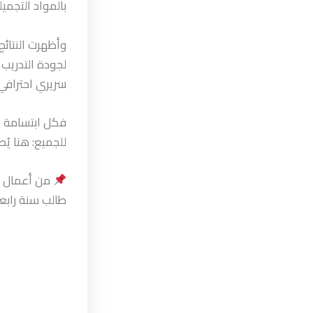
بالمواد التجمي
وأظهرت النتائج
لجودة التدريب
سريري احترافي 
فكل ابتسامة ي
للجميع: هنا يُص
من أعمال ال
طالب سنة رابع