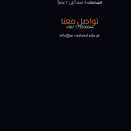
الساعات:
٨ صباحاً إلى ٢ عصراً
تواصل معنا
+967 779300044
Info@ar-rasheed.edu.ye