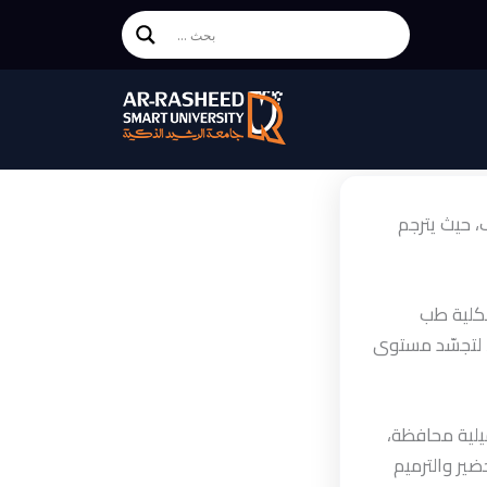
، حيث يترجم
بكلية طب
، لتجسّد مستوى
لية محافظة،
ير والترميم