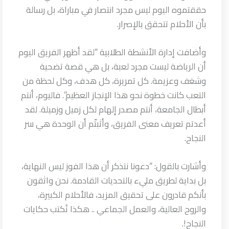
حققتموه اليوم ليس مجرد انتصار في مباراة، بل رسالة
بأن الأحلام تتحقق بالإصرار.
وأضافت إدارة الأنشطة الطلابية “لقد أظهر الفريق اليوم
أن الرياضة ليست مجرد لعبة، بل هي قصة تضحية
وشغف وعزيمة. كل تمريرة، كل هدف، وكل لحظة من
التعب كانت خطوة نحو هذا الإنجاز العظيم”. فاليوم، أنتم
أبطال الجامعة، أنتم مصدر إلهام لكل زميل وزميلة. لقد
أعدتم تعريف معنى الفريق، وأثبتّم أن الوحدة هي سر
النجاح.
وأشارت بالقول: “دعونا نتذكر أن هذا الفوز ليس النهاية،
بل بداية لطريق مليء بالتحديات القادمة. نحن واثقون
بأنكم قادرون على تحقيق المزيد، فالأحلام الكبيرة،
والروح العالية، والعمل الجماعي .. هكذا تُكتب حكايات
النجاح!.