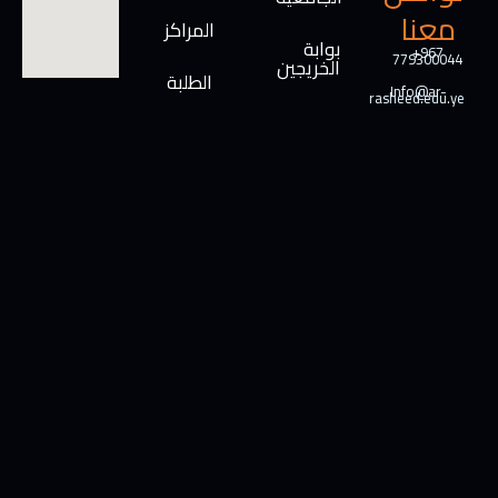
معنا
المراكز
بوابة
+967
779300044
الخريجين
الطلبة
Info@ar-
rasheed.edu.ye