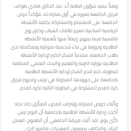
وهنأ
عميد شؤون الطلبة أ.د. عبد الخالق هادي طواف
فريق الجامعة بفوزه في أول مباراة له، مؤكداً حرص
الجامعة على الاهتمام والمشاركة بكافة الأنشطة
الرياضية الساعية لتعزيز طاقات الشباب وخلق روح
تنافسية فيما بينهم، إيماناً منها بأهمية الأنشطه
الطلابية ودورها في بناء شخصية متوازنة ومتكاملة لدى
طلاب الجامعة، مقدماً الشكر الكبير لإدارة الأنشطة
الطلابية بوزارة التربية والتعليم والبحث العلمي المنظمة
للبطولة، كما قدم الشكر لإدارة الأنشطة الطلابية
بالجامعة على جهودها المبذولة في ترتيب وتجهيز فريق
كرة القدم للمشاركة في البطولة الثانية لكرة القدم.
وأثناء خوض المباراة بإشراف المدرب المتألق خالد نجاد
أكدت إدارة الأنشطة الطلابية بالجامعة أن اليوم ليس
كأي يوم، لقد أثبت فريقنا الجامعي أن الطموح، العمل
الجاد، والتكاتف يصنعون المعجزات. فالفوز الذي