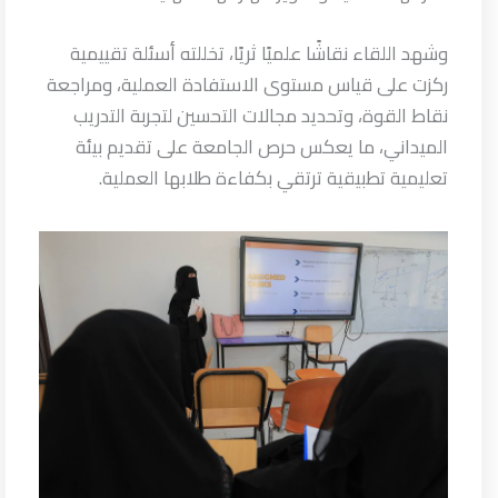
وشهد اللقاء نقاشًا علميًا ثريًا، تخللته أسئلة تقييمية
ركزت على قياس مستوى الاستفادة العملية، ومراجعة
نقاط القوة، وتحديد مجالات التحسين لتجربة التدريب
الميداني، ما يعكس حرص الجامعة على تقديم بيئة
تعليمية تطبيقية ترتقي بكفاءة طلابها العملية.