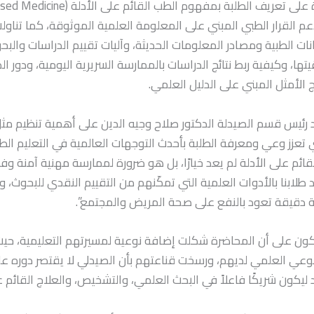
م القرار الطبي المبني على المعلومة العلمية الموثوقة، كما تناو
نات الطبية ومصادر المعلومات الحديثة، وآليات تقييم الدراسات والبح
ا، وكيفية ربط نتائج الدراسات بالممارسة السريرية اليومية، ودور ا
ج الأمثل المبني على الدليل العلمي.
د رئيس قسم الصيدلة الدكتور صلاح وجيه الدين على أهمية تنظيم م
 تعزز وعي ومعرفة الطلبة بأحدث التوجهات العالمية في التعليم الط
قائم على الأدلة لم يعد خيارًا، بل هو ضرورة لممارسة مهنية آمنة وف
 طلابنا بالأدوات العلمية التي تمكّنهم من التقييم النقدي للبحوث، وا
ة دقيقة تعود بالنفع على صحة المريض والمجتمع”.
ون على أن المحاضرة شكلت إضافة نوعية لمسيرتهم التعليمية، ح
عي العلمي لديهم، ورسخت قناعتهم بأن الصيدلي لا يقتصر دوره 
د ليكون شريكًا فاعلاً في البحث العلمي، والتشخيص، والعلاج القائم ع