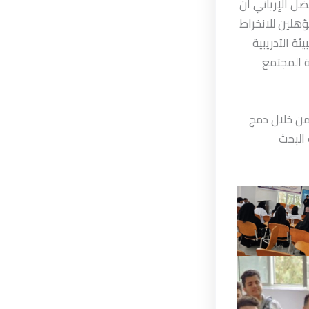
ل الإرياني أن
ؤهلين للانخراط
ة التدريبية
 المجتمع
من خلال دمج
 البحث