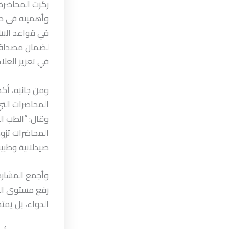
وأهميته في دع
في قواعد البيا
لضمان مصداقيته
في تعزيز العلا
ومن جانبه، أك
المحاضرات التي
وقال: “الطب ال
المحاضرات تزود
صيدلانية وطبي
وأجمع المشارك
رفع مستوى الو
الدواء، بل يمت