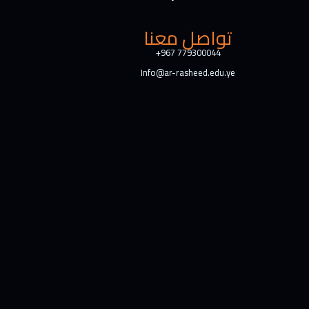
تواصل معنا
+967 779300044
Info@ar-rasheed.edu.ye