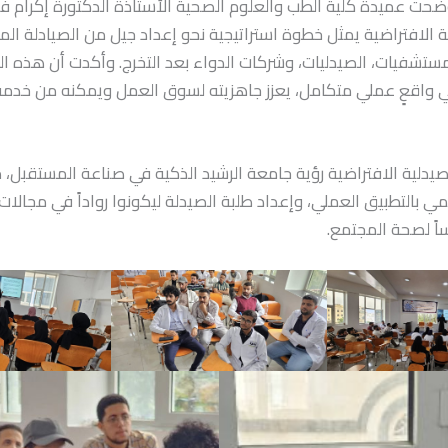
وضحت عميدة كلية الطب والعلوم الصحية الأستاذة الدكتورة إكرام فض
 الافتراضية يمثل خطوة استراتيجية نحو إعداد جيل من الصيادلة الم
تشفيات، الصيدليات، وشركات الدواء بعد التخرج. وأكدت أن هذه البيئ
 واقعٍ عملي متكامل، يعزز جاهزيته لسوق العمل ويمكنه من خدمة
صيدلية الافتراضية رؤية جامعة الرشيد الذكية في صناعة المستقبل، 
يمي بالتطبيق العملي، وإعداد طلبة الصيدلة ليكونوا رواداً في مجالات
ساً لصحة المجتمع.