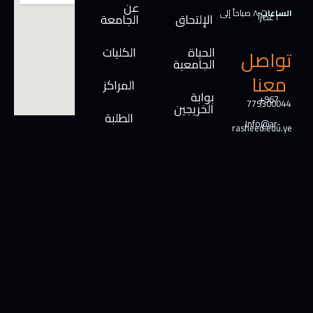
عن
الساعات:
٨ صباحاً إلى
الإلتحاق
الجامعة
٢ عصراً
الحياة
الكليات
تواصل
الجامعية
معنا
المراكز
بوابة
+967
779300044
الخريجين
الطلبة
Info@ar-
rasheed.edu.ye