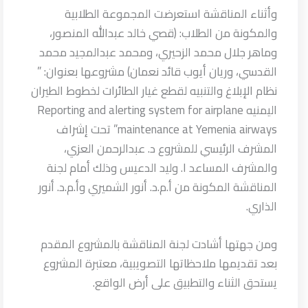
وأثناء المناقشة استعرضت المجموعة الطلابية
والمكونة من الطلاب: (قصي خالد عبدالله المنصور،
وماهر جلال محمد الزحيري، ومحمد عبدالمجيد محمد
القدسي، وريان أيوب قائد نعمان) مشروعها بعنوان: ”
نظام الإبلاغ والتنبيه لقطع غيار الطائرات لخطوط الطيران
اليمنيه Reporting and alerting system for airplane
maintenance at Yemenia airways” تحت إشراف
المشرف الرئيسي للمشروع د. عبدالرحمن العزي،
والمشرف المساعد ا. وليد الدعيس وذلك أمام لجنة
المناقشة المكونة من أ.م.د. أنور الشميري وأ.م.د. أنور
الذاري.
ومن جهتها أشادت لجنة المناقشة بالمشروع المقدم
بعد تقديمها ملاحظاتها التصويبية، معتبرة المشروع
يستحق الثناء والتطبيق على أرض الواقع.