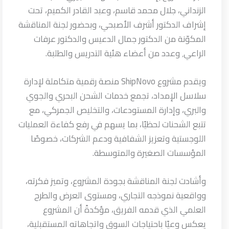
الزنداني، جلال محمد قاسم، وعبد القادر الكميم، تحت
إشراف الدكتور أشرف الأصبحي، وبحضور لجنة المناقشة
المكوّنة من الدكتور جمال الدعيس والدكتور عرفات
الراعي٬ وعدد من أعضاء هئية التدريس والطلبة.
ويقدم مشروع ShipNovo منصة رقمية متكاملة لإدارة
سلاسل الإمداد، تجمع خدمات الشحن البحري والجوي
والبري، وإدارة المستودعات، والتخليص الجمركي، مع
تتبع الشحنات لحظيًا، بما يسهم في رفع كفاءة العمليات
اللوجستية وتعزيز الشفافية ودعم الشركات، خصوصًا
المؤسسات الصغيرة والمتوسطة.
وأشادت لجنة المناقشة بجودة المشروع، وتميز فكرته،
وواقعية نموذجه التجاري، ومستوى العرض والطرح
العلمي الذي قدمه الفريق، مؤكدةً أن المشروع
يعكس وعيًا باحتياجات السوق واتجاهاته المستقبلية،