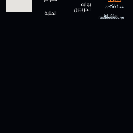
بوابة
+967
779300044
الخريجين
الطلبة
Info@ar-
rasheed.edu.ye