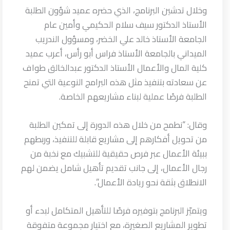
وخلال تدشين البرنامج، الذي حضره عميد شؤون الطلبة
الأستاذ الدكتور سيف سلام الحكيمي وأمين عام
الجامعة الأستاذ خالد علي الخضر، ومسؤول الندريب
الميداني بالجامعة الأستاذ فراس أبو رأس، أعرب عميد
كلية المال والأعمال الأستاذ الدكتور عبدالخالق طواف
عن سعادته بتنفيذ مثل هذه البرامج النوعية التي تمنح
الطلبة فرصًا عملية لبناء مشاريعهم الخاصة.
وقال: “نطمح من خلال هذه الدورة إلى تمكين الطلبة
من تحويل أفكارهم إلى مشاريع قابلة للتنفيذ، وربطهم
ببيئة الأعمال عبر فرص حقيقية للتشبيك مع نخبة من
رجال الأعمال، إلى جانب تقديم تأهيل شامل يضمن لهم
الانطلاق بثقة نحو ريادة الأعمال”.
ويتميّز البرنامج بتوفيره فرصًا للتأهيل المتكامل لبدء أو
تطوير المشاريع الصغيرة، مع اختيار مجموعة متفوقة