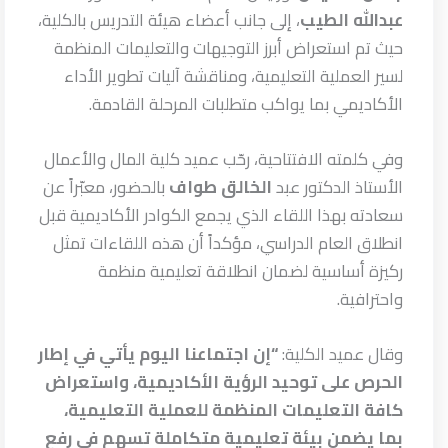
عبدالله الطيب
، إلى جانب أعضاء هيئة التدريس بالكلية،
حيث تم استعراض أبرز التوجيهات والتعليمات المنظمة
لسير العملية التعليمية، ومناقشة آليات تطوير الأداء
الأكاديمي بما يواكب متطلبات المرحلة القادمة.
وفي كلمته الافتتاحية، رحّب عميد كلية المال والأعمال
الأستاذ الدكتور عبد
الخالق طواف
بالحضور، معبّراً عن
سعادته بهذا اللقاء الذي يجمع الكوادر الأكاديمية قبل
انطلاق العام الدراسي، مؤكداً أن هذه اللقاءات تمثل
ركيزة أساسية لضمان انطلاقة تعليمية منظمة
واحترافية.
وقال عميد الكلية:
“إن اجتماعنا اليوم يأتي في إطار
الحرص على توحيد الرؤية الأكاديمية، واستعراض
كافة التعليمات المنظمة للعملية التعليمية،
بما يضمن بيئة تعليمية متكاملة تسهم في رفع