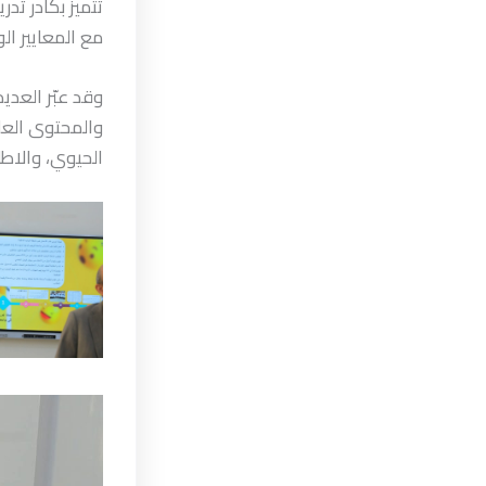
تتميز بكادر تد
مع المعايير ال
وقد عبّر العدي
والمحتوى العل
الحيوي، والاطل