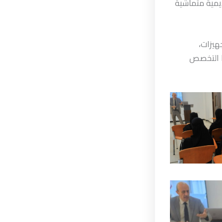
ديمية متماشية
هيزات،
ا التخصص