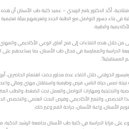
تتاحية، أكّد الدكتور ياسر الربيدي – عميد كلية طب الأسنان أن هذه ا
ة في بناء جسور التواصل مع الطلبة الجدد وتعريفهم ببيئة تعليمية 
لأكاديمية والطبية.
من خلال هذه اللقاءات إلى فتح آفاق الوعي الأكاديمي والمهني أ
عة الدراسة والممارسة في مجال طب الأسنان، بما يساعدهم على اتخ
 المستقبلية”.
وفيسور الخولاني خلال اللقاء عدة محاور جذبت اهتمام الحاضرين، أبرز
 نبيلة تمس حياة الناس، فرص وظيفية واستقلال مهني ومالي واعد.،
ية والتحليلية ومهارات التواصل والعمل تحت الضغط، والطلب المتزاي
هذا التخصص، والتميز الأكاديمي وفرص البحث العلمي والتخصص ال
يم الأسنان، زراعة الأسنان، جراحة الفم وغير ذلك.
 على مزايا الدراسة في كلية طب الأسنان بجامعة الرشيد الذكية، مؤك