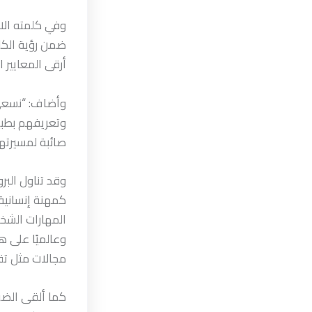
وفي كلمته الاف
ضمن رؤية الكلي
أرقى المعايير ا
وأضاف: “نسعى 
وتعريفهم بطبي
صائبة لمسيرتهم
وقد تناول البر
كمهنة إنسانية
المهارات الشخص
وعالميًا على 
مجالات مثل تقو
كما ألقى الضوء