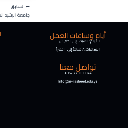
k
e
السابق
e
b
d
o
I
o
n
k
ر
أيام وساعات العمل
الأيام:
السبت إلى الخميس
الساعات:
٨ صباحاً إلى ٢ عصراً
تواصل معنا
+967 779300044
Info@ar-rasheed.edu.ye