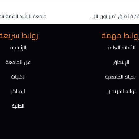
n
e
t
g
r
جامعة الرشيد الذكية تطلق “ماراثون الإبداع في البرمجة والروبوت”: ثلاث مراحل من التحدي والتميّز لطلبة الهندسة
a
m
وابط مهمة
روابط سريعة
الأمانة العامة
الرئيسية
الإلتحاق
عن الجامعة
الحياة الجامعية
الكليات
بوابة الخريجين
المراكز
الطلبة