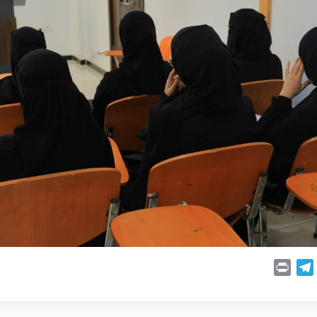
P
T
r
e
i
l